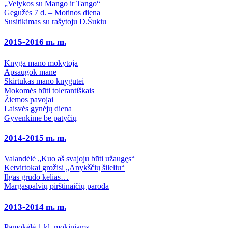
„Velykos su Mango ir Tango“
Gegužės 7 d. – Motinos diena
Susitikimas su rašytoju D.Šukiu
2015-2016 m. m.
Knyga mano mokytoja
Apsaugok mane
Skirtukas mano knygutei
Mokomės būti tolerantiškais
Žiemos pavojai
Laisvės gynėjų diena
Gyvenkime be patyčių
2014-2015 m. m.
Valandėlė „Kuo aš svajoju būti užaugęs“
Ketvirtokai grožisi „Anykščių šileliu“
Ilgas grūdo kelias…
Margaspalvių pirštinaičių paroda
2013-2014 m. m.
Pamokėlė 1 kl. mokiniams