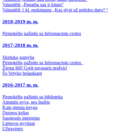
Valandėlė „Pagarba sau ir kitam“
Valandėlė 1 kl. mokiniams „Kas slypi už pelėdos durų? “
2018-2019 m. m.
Pirmokėlių pažintis su Informaciniu centru
2017-2018 m. m.
Skirtukų gamyba
Pirmokėlių pažintis su Informaciniu centru
Žiema štiš! Greit pavasaris prašvis!
Šv.Velykų belaukiant
2016-2017 m. m.
Pirmokėlių pažintis su biblioteka
Atmintis gyva, nes liudija
Kaip gimsta knyga
Duonos kelias
Saugesnis internetas
Lietuvos gyvūnai
Užgavėnės