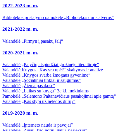
2022-2023 m. m.
Bibliotekos pristatymo pamokėlė „Bibliotekos duris atvėrus“
2021-2022 m. m.
Valandėlė „Pirmyn į pasakų šalį“
2020-2021 m. m.
Valandėlė „Patyčių atspindžiai grožinėje literatūroje“
Valandėlė Knygos „Kas yra upė?“ skaitymas ir analizė
Valandėlė „Knygos svarba žmogaus gyvenime“
Valandėlė „Socialiniai tinklai ir saugumas“
Valandėlė „Žiema pasakose“
Valandėlė „Laikas su knyga“ 3e kl. mokiniams
Pamokėlė „Selemono Paltanavičiaus pasakojimai apie gamtą“
Valandėlė „Kas slypi už pelėdos durų?“
2019-2020 m. m.
Valandėlė „Interneto nauda ir pavojai”
Valandėlė „Žinau, kad noriu, galiu, pasieksiu”