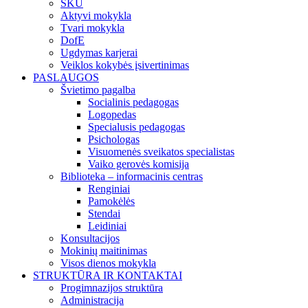
SKU
Aktyvi mokykla
Tvari mokykla
DofE
Ugdymas karjerai
Veiklos kokybės įsivertinimas
PASLAUGOS
Švietimo pagalba
Socialinis pedagogas
Logopedas
Specialusis pedagogas
Psichologas
Visuomenės sveikatos specialistas
Vaiko gerovės komisija
Biblioteka – informacinis centras
Renginiai
Pamokėlės
Stendai
Leidiniai
Konsultacijos
Mokinių maitinimas
Visos dienos mokykla
STRUKTŪRA IR KONTAKTAI
Progimnazijos struktūra
Administracija