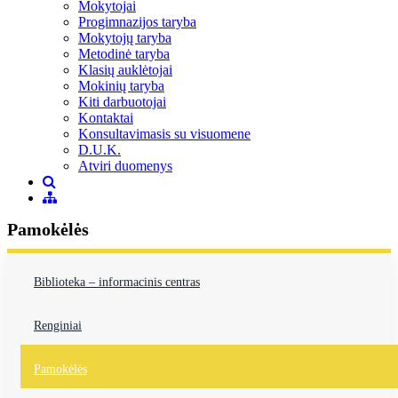
Mokytojai
Progimnazijos taryba
Mokytojų taryba
Metodinė taryba
Klasių auklėtojai
Mokinių taryba
Kiti darbuotojai
Kontaktai
Konsultavimasis su visuomene
D.U.K.
Atviri duomenys
Pamokėlės
Biblioteka – informacinis centras
Renginiai
Pamokėlės