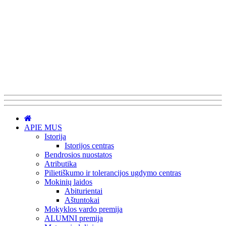
APIE MUS
Istorija
Istorijos centras
Bendrosios nuostatos
Atributika
Pilietiškumo ir tolerancijos ugdymo centras
Mokinių laidos
Abiturientai
Aštuntokai
Mokyklos vardo premija
ALUMNI premija