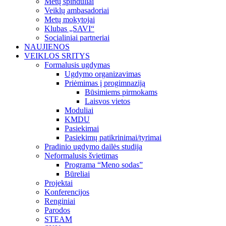
Metų spinduliai
Veiklų ambasadoriai
Metų mokytojai
Klubas „SAVI“
Socialiniai partneriai
NAUJIENOS
VEIKLOS SRITYS
Formalusis ugdymas
Ugdymo organizavimas
Priėmimas į progimnaziją
Būsimiems pirmokams
Laisvos vietos
Moduliai
KMDU
Pasiekimai
Pasiekimų patikrinimai/tyrimai
Pradinio ugdymo dailės studija
Neformalusis švietimas
Programa “Meno sodas”
Būreliai
Projektai
Konferencijos
Renginiai
Parodos
STEAM