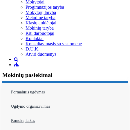
Mokytojai
Progimnazijos taryba
Mokytojų taryba
Metodinė taryba
Klasių auklėtojai
Mokinių taryba
Kiti darbuotojai
Kontaktai
Konsultavimasis su visuomene
D.U.K.
Atviri duomenys
Mokinių pasiekimai
Formalusis ugdymas
Ugdymo organizavimas
Pamokų laikas