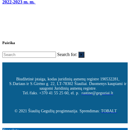
2022-2023 m. m.
Paieška
Search for:
Biudžetinė įstaiga, kodas juridinių asmenų registre 190532281,
S.Dariaus ir S.Girėno g. 22, LT-78302 Šiauliai. Duomenys kaupiami ir
saugomi Juridinių asmenų registre.
Tel./faks. +370 41 55 25 60, el. p.
rastine@geguziai.lt
© 2021 Šiaulių Gegužių progimnazija. Sprendimas:
TOBALT