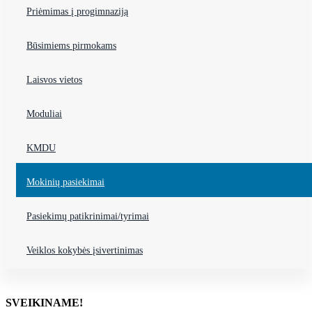
Priėmimas į progimnaziją
Būsimiems pirmokams
Laisvos vietos
Moduliai
KMDU
Mokinių pasiekimai
Pasiekimų patikrinimai/tyrimai
Veiklos kokybės įsivertinimas
SVEIKINAME!