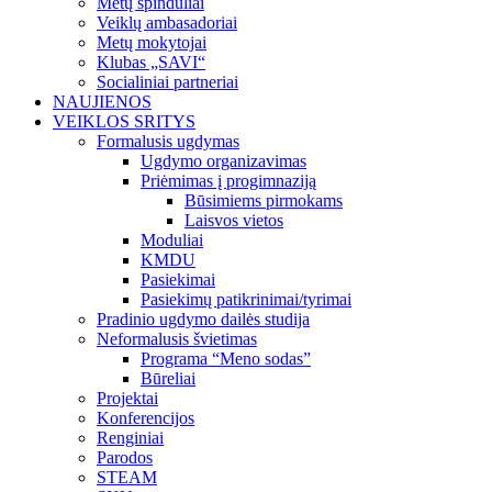
Metų spinduliai
Veiklų ambasadoriai
Metų mokytojai
Klubas „SAVI“
Socialiniai partneriai
NAUJIENOS
VEIKLOS SRITYS
Formalusis ugdymas
Ugdymo organizavimas
Priėmimas į progimnaziją
Būsimiems pirmokams
Laisvos vietos
Moduliai
KMDU
Pasiekimai
Pasiekimų patikrinimai/tyrimai
Pradinio ugdymo dailės studija
Neformalusis švietimas
Programa “Meno sodas”
Būreliai
Projektai
Konferencijos
Renginiai
Parodos
STEAM