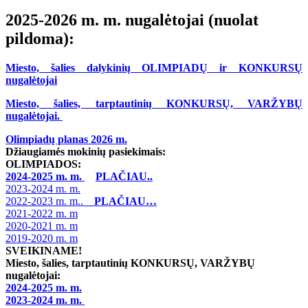
2025-2026 m. m. nugalėtojai (nuolat
pildoma):
Miesto, šalies dalykinių OLIMPIADŲ ir KONKURSŲ
nugalėtojai
Miesto, šalies, tarptautinių KONKURSŲ, VARŽYBŲ
nugalėtojai.
Olimpiadų planas 2026 m.
Džiaugiamės mokinių pasiekimais:
OLIMPIADOS:
2024-2025 m. m.
PLAČIAU..
2023-2024 m. m.
2022-2023 m. m..
PLAČIAU…
2021-2022 m. m
2020-2021 m. m
2019-2020 m. m
SVEIKINAME!
Miesto, šalies, tarptautinių KONKURSŲ, VARŽYBŲ
nugalėtojai:
2024-2025 m. m.
2023-2024 m. m.