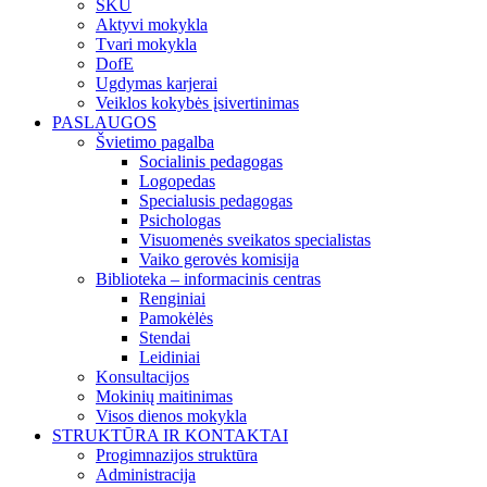
SKU
Aktyvi mokykla
Tvari mokykla
DofE
Ugdymas karjerai
Veiklos kokybės įsivertinimas
PASLAUGOS
Švietimo pagalba
Socialinis pedagogas
Logopedas
Specialusis pedagogas
Psichologas
Visuomenės sveikatos specialistas
Vaiko gerovės komisija
Biblioteka – informacinis centras
Renginiai
Pamokėlės
Stendai
Leidiniai
Konsultacijos
Mokinių maitinimas
Visos dienos mokykla
STRUKTŪRA IR KONTAKTAI
Progimnazijos struktūra
Administracija