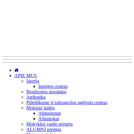
APIE MUS
Istorija
Istorijos centras
Bendrosios nuostatos
Atributika
Pilietiškumo ir tolerancijos ugdymo centras
Mokinių laidos
Abiturientai
Aštuntokai
Mokyklos vardo premija
ALUMNI premija