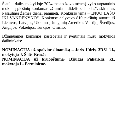
Šiaulių dailės mokykloje 2024 metais kovo mėnesį vyko tarptautinis
mokinių piešinių konkursas „Gamta – didelis stebuklas“, skiriamas
Pasaulinei Žemės dienai paminėti. Konkurso tema – „NUO LAŠO
IKI VANDENYNO“. Konkurse dalyvavo 810 piešinių autorių iš
Lietuvos, Latvijos, Ukrainos, Jungtinių Amerikos Valstijų, Švedijos,
Anglijos, Vokietijos, Turkijos, Omano.
Džiaugiamės komisijos pastebėtais ir įvertintais mūsų mokyklos
dailininkais:
NOMINACIJA už spalvinę dinamiką – Joris Udris, 3DS1 kl.,
mokytoja J. Šlitė- Brazė;
NOMINACIJA už kruopštumą- Džiugas Pakarklis, kl.,
mokytoja L. Perminienė.