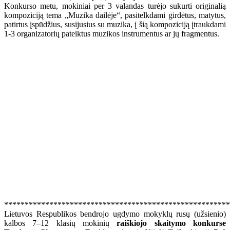
Konkurso metu, mokiniai per 3 valandas turėjo sukurti originalią
kompoziciją tema „Muzika dailėje“, pasitelkdami girdėtus, matytus,
patirtus įspūdžius, susijusius su muzika, į šią kompoziciją įtraukdami
1-3 organizatorių pateiktus muzikos instrumentus ar jų fragmentus.
*******************************************************
Lietuvos Respublikos bendrojo ugdymo mokyklų rusų (užsienio)
kalbos 7–12 klasių mokinių
raiškiojo skaitymo konkurse