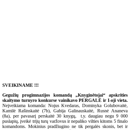
SVEIKINAME !!!
Gegužių progimnazijos komandą „Knyginėtojai“ apskrities
skaitymo turnyro konkurse vainikavo PERGALĖ ir I-oji vieta.
Neįveikiama komanda: Nojus Kvedaras, Dominyka Golubovaitė,
Kamilė Rašinskaitė (7b), Gabija Galinauskaitė, Rusnė Ananeva
(8a), per pavasarį perskaitė 30 knygų, t.y. daugiau negu 9 000
puslapių, įveikė trijų turų varžovus ir nepaliko vilties kitoms 5 finalo
komandoms. Mokinius pradžiugino ne tik pergalės skonis, bet ir