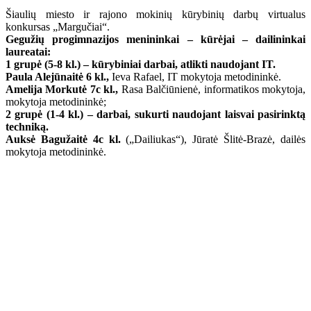
Šiaulių miesto ir rajono mokinių kūrybinių darbų virtualus
konkursas „Margučiai“.
Gegužių progimnazijos menininkai – kūrėjai – dailininkai
laureatai:
1 grupė (5-8 kl.) – kūrybiniai darbai, atlikti naudojant IT.
Paula Alejūnaitė 6 kl.,
Ieva Rafael, IT mokytoja metodininkė.
Amelija Morkutė 7c kl.,
Rasa Balčiūnienė, informatikos mokytoja,
mokytoja metodininkė;
2 grupė (1-4 kl.) – darbai, sukurti naudojant laisvai pasirinktą
techniką.
Auksė Bagužaitė 4c kl.
(„Dailiukas“), Jūratė Šlitė-Brazė, dailės
mokytoja metodininkė.