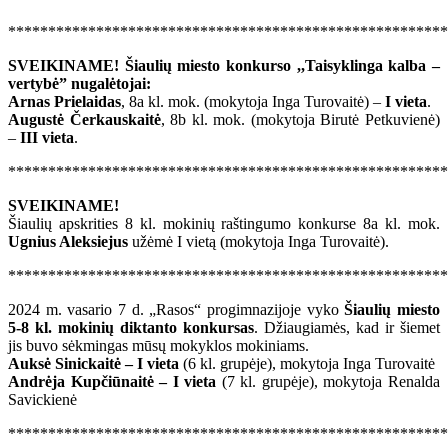
******************************************************
SVEIKINAME! Šiaulių miesto konkurso ,,Taisyklinga kalba –
vertybė” nugalėtojai:
Arnas Prielaidas
, 8a kl. mok. (mokytoja Inga Turovaitė) –
I vieta
.
Augustė Čerkauskaitė
, 8b kl. mok. (mokytoja Birutė Petkuvienė)
–
III vieta
.
*******************************************************
SVEIKINAME!
Šiaulių apskrities 8 kl. mokinių raštingumo konkurse 8a kl. mok.
Ugnius Aleksiejus
užėmė I vietą (mokytoja Inga Turovaitė).
*******************************************************
2024 m. vasario 7 d. „Rasos“ progimnazijoje vyko
Šiaulių miesto
5-8 kl. mokinių diktanto konkursas
. Džiaugiamės, kad ir šiemet
jis buvo sėkmingas mūsų mokyklos mokiniams.
Auksė Sinickaitė – I vieta
(6 kl. grupėje), mokytoja Inga Turovaitė
Andrėja Kupčiūnaitė – I vieta
(7 kl. grupėje), mokytoja Renalda
Savickienė
*******************************************************