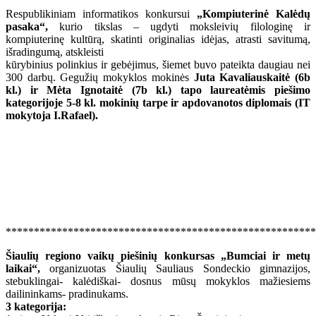
Respublikiniam informatikos konkursui
„Kompiuterinė Kalėdų
pasaka“,
kurio tikslas – ugdyti moksleivių filologinę ir
kompiuterinę kultūrą, skatinti originalias idėjas, atrasti savitumą,
išradingumą, atskleisti
kūrybinius polinkius ir gebėjimus, šiemet buvo pateikta daugiau nei
300 darbų. Gegužių mokyklos mokinės
Juta Kavaliauskaitė (6b
kl.) ir Mėta Ignotaitė (7b kl.) tapo laureatėmis piešimo
kategorijoje 5-8 kl. mokinių tarpe ir apdovanotos diplomais (IT
mokytoja I.Rafael).
*******************************************************
Šiaulių regiono vaikų piešinių konkursas „Bumciai ir metų
laikai“,
organizuotas Šiaulių Sauliaus Sondeckio gimnazijos,
stebuklingai- kalėdiškai- dosnus mūsų mokyklos mažiesiems
dailininkams- pradinukams.
3 kategorija: