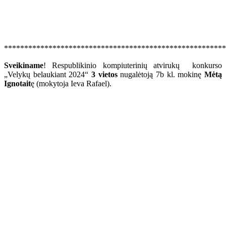
*******************************************************
Sveikiname
! Respublikinio kompiuterinių atvirukų konkurso
„Velykų belaukiant 2024“
3 vietos
nugalėtoją 7b kl. mokinę
Mėtą
Ignotait
ę (mokytoja Ieva Rafael).