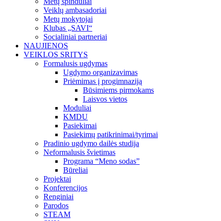
Metų spinduliai
Veiklų ambasadoriai
Metų mokytojai
Klubas „SAVI“
Socialiniai partneriai
NAUJIENOS
VEIKLOS SRITYS
Formalusis ugdymas
Ugdymo organizavimas
Priėmimas į progimnaziją
Būsimiems pirmokams
Laisvos vietos
Moduliai
KMDU
Pasiekimai
Pasiekimų patikrinimai/tyrimai
Pradinio ugdymo dailės studija
Neformalusis švietimas
Programa “Meno sodas”
Būreliai
Projektai
Konferencijos
Renginiai
Parodos
STEAM