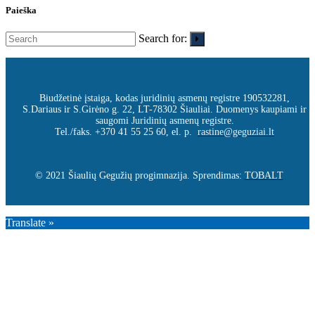
Paieška
Search for:
Biudžetinė įstaiga, kodas juridinių asmenų registre 190532281,
S.Dariaus ir S.Girėno g. 22, LT-78302 Šiauliai. Duomenys kaupiami ir
saugomi Juridinių asmenų registre.
Tel./faks. +370 41 55 25 60, el. p.
rastine@geguziai.lt
© 2021 Šiaulių Gegužių progimnazija. Sprendimas:
TOBALT
Translate »