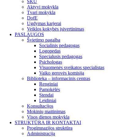
SKU
Aktyvi mokykla
Tvari mokykla
DofE
Ugdymas karjerai
Veiklos kokybės įsivertinimas
PASLAUGOS
Švietimo pagalba
Socialinis pedagogas
Logopedas
Specialusis pedagogas
Psichologas
Visuomenės sveikatos specialistas
Vaiko gerovės komisija
Biblioteka – informacinis centras
Renginiai
Pamokėlės
Stendai
Leidiniai
Konsultacijos
Mokinių maitinimas
Visos dienos mokykla
STRUKTŪRA IR KONTAKTAI
Progimnazijos struktūra
Administracija