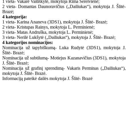
1 vieta- Vakarė Vaitiškytė, mokytoja Rima Šereivienė;
2 vieta- Domantas Daunoravičius („Dailiukas“), mokytoja J. Šlitė-
Brazė;
4 kategorija:
1 vieta- Karina Ananeva (3DS1), mokytoja J. Šlitė- Brazė;
2 vieta- Kristupas Rainys, mokytoja L. Perminienė;
3 vieta- Matas Andruška, mokytoja L. Perminienė;
3 vieta- Nerilė Lukšytė („Dailiukas“), mokytoja J. Šlitė- Brazė;
4 kategorijos nominacijos:
Nominacija už tapybiškumą- Luka Rudytė (3DS1), mokytoja J.
Šlitė- Brazė;
Nominacija už subtilumą- Motiejus Kazanavičius (3DS1), mokytoja
J. Šlitė- Brazė;
Nominacija už grafinį sprendimą- Vakaris Perminas („Dailiukas“),
mokytoja J. Šlitė- Brazė.
Informaciją pateikė dailės mokytoja J. Šlitė- Brazė