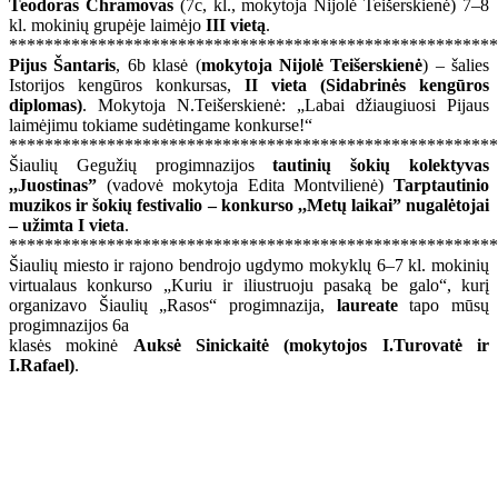
Teodoras Chramovas
(7c, kl., mokytoja Nijolė Teišerskienė) 7–8
kl. mokinių grupėje laimėjo
III vietą
.
*******************************************************
Pijus Šantaris
, 6b klasė (
mokytoja Nijolė Teišerskienė
) – šalies
Istorijos kengūros konkursas,
II vieta (Sidabrinės kengūros
diplomas)
. Mokytoja N.Teišerskienė: „Labai džiaugiuosi Pijaus
laimėjimu tokiame sudėtingame konkurse!“
*******************************************************
Šiaulių Gegužių progimnazijos
tautinių šokių kolektyvas
,,Juostinas”
(vadovė mokytoja Edita Montvilienė)
Tarptautinio
muzikos ir šokių festivalio – konkurso ,,Metų laikai” nugalėtojai
– užimta I vieta
.
*******************************************************
Šiaulių miesto ir rajono bendrojo ugdymo mokyklų 6–7 kl. mokinių
virtualaus konkurso „Kuriu ir iliustruoju pasaką be galo“, kurį
organizavo Šiaulių „Rasos“ progimnazija,
laureate
tapo mūsų
progimnazijos 6a
klasės mokinė
Auksė Sinickaitė (mokytojos I.Turovatė ir
I.Rafael)
.