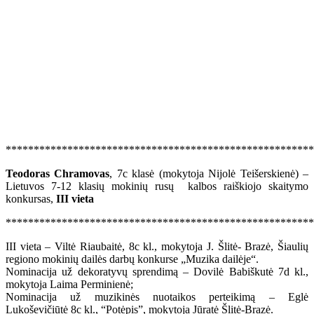
*******************************************************
Teodoras Chramovas
, 7c klasė (mokytoja Nijolė Teišerskienė) –
Lietuvos 7-12 klasių mokinių rusų kalbos raiškiojo skaitymo
konkursas,
III vieta
******************************************************
III vieta – Viltė Riaubaitė, 8c kl., mokytoja J. Šlitė- Brazė, Šiaulių
regiono mokinių dailės darbų konkurse „Muzika dailėje“.
Nominacija už dekoratyvų sprendimą – Dovilė Babiškutė 7d kl.,
mokytoja Laima Perminienė;
Nominacija už muzikinės nuotaikos perteikimą – Eglė
Lukoševičiūtė 8c kl., “Potėpis”, mokytoja Jūratė Šlitė-Brazė.