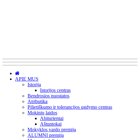
APIE MUS
Istorija
Istorijos centras
Bendrosios nuostatos
Atributika
Pilietiškumo ir tolerancijos ugdymo centras
Mokinių laidos
Abiturientai
Aštuntokai
Mokyklos vardo premija
ALUMNI premija