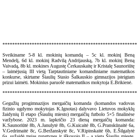
*******************************************************
Sveikiname 5-8 kl. mokinių komandą – 5c kl. mokinį Beną
Mendelį, 6d kl. mokinį Radvilą Andrijauską, 7b kl. mokinį Beną
Vaivadą, 8b kl. mokines Augustę Čerkauskaitę ir Kristalę Saunoriūtę
– laimėjusią III vietą Tarptautiniame komandiniame matematikos
konkurse, skirtame Šiaulių Stasio Šalkauskio gimnazijos įsteigtam
prizui laimėti. Mokinius paruošė matematikos mokytoja E.Brikienė.
******************************************************
Gegužių progimnazijos mergaičių komanda (komandos vadovas
fizinio ugdymo mokytojas K.Ignotas) dalyvavo Lietuvos mokyklų
žaidynių II etapo (Šiaulių miesto) mergaičių futbolo 5×5 finalinėse
varžybose. 2023 m. lapkričio 23 dieną mergaičių komanda:
K.Saunoriūtė 8b, A.Janulytė 8b, G.Kuicaitė 8b, G.Pranskūnaitė 6a,
V.Gedrimaitė 8c, G.Beržanskytė 8c, V.Ripinskaitė 6b, E.Šilgalytė
6a, sužaidė trejas rungtynes ir iškovojo II – ą vietą Šiaulių mieste.