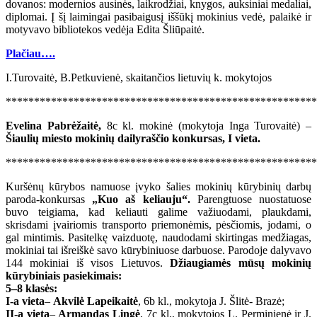
dovanos: modernios ausinės, laikrodžiai, knygos, auksiniai medaliai,
diplomai. Į šį laimingai pasibaigusį iššūkį mokinius vedė, palaikė ir
motyvavo bibliotekos vedėja Edita Šliūpaitė.
Plačiau….
I.Turovaitė, B.Petkuvienė, skaitančios lietuvių k. mokytojos
******************************************************
Evelina Pabrėžaitė,
8c kl. mokinė (mokytoja Inga Turovaitė) –
Šiaulių miesto mokinių dailyraščio konkursas, I vieta.
*******************************************************
Kuršėnų kūrybos namuose įvyko šalies mokinių kūrybinių darbų
paroda-konkursas
„Kuo aš keliauju“.
Parengtuose nuostatuose
buvo teigiama, kad keliauti galime važiuodami, plaukdami,
skrisdami įvairiomis transporto priemonėmis, pėsčiomis, jodami, o
gal mintimis. Pasitelkę vaizduotę, naudodami skirtingas medžiagas,
mokiniai tai išreiškė savo kūrybiniuose darbuose. Parodoje dalyvavo
144 mokiniai iš visos Lietuvos.
Džiaugiamės mūsų mokinių
kūrybiniais pasiekimais:
5–8 klasės:
I-a vieta
–
Akvilė Lapeikaitė
, 6b kl., mokytoja J. Šlitė- Brazė;
II-a vieta
–
Armandas Lingė
, 7c kl., mokytojos L. Perminienė ir J.