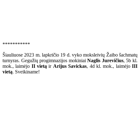
***********
Šiauliuose 2023 m. lapkričio 19 d. vyko moksleivių Žaibo šachmatų
turnyras. Gegužių progimnazijos mokiniai
Naglis Jurevičius
, 5b kl.
mok., laimėjo
II vietą
ir
Arijus Savickas
, 4d kl. mok., laimėjo
III
vietą
. Sveikiname!