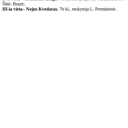
Šlitė- Brazė;
III-ia vieta
–
Nojus Kvedaras
, 7b kl., mokytoja L. Perminienė.