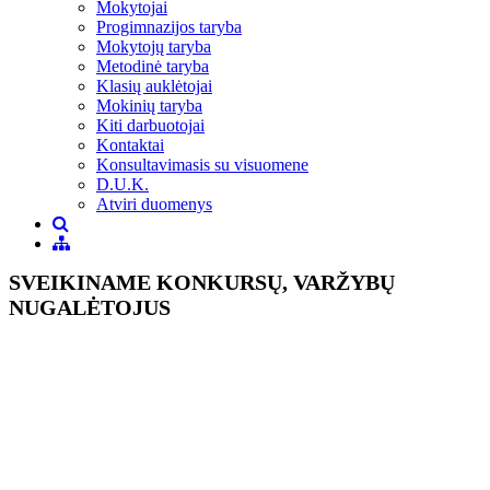
Mokytojai
Progimnazijos taryba
Mokytojų taryba
Metodinė taryba
Klasių auklėtojai
Mokinių taryba
Kiti darbuotojai
Kontaktai
Konsultavimasis su visuomene
D.U.K.
Atviri duomenys
SVEIKINAME KONKURSŲ, VARŽYBŲ
NUGALĖTOJUS