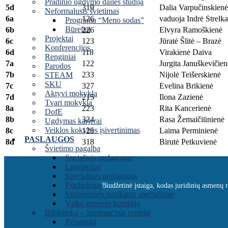
Pradinio ugdymo dailės studija
5d
319
Dalia Varpučinskienė
Neformalusis švietimas
6a
126
vaduoja Indrė Strelk
Programa “Meno sodas”
Būreliai
6b
226
Elvyra Ramoškienė
Projektai
6c
123
Jūratė Šlitė – Brazė
Konferencijos
6d
118
Virakienė Daiva
Renginiai
7a
122
Jurgita Januškevičien
Parodos
7b
233
Nijolė Teišerskienė
STEAM
SKU
7c
327
Evelina Brikienė
Aktyvi mokykla
7d
215
Ilona Zazienė
Tvari mokykla
8a
223
Rita Kancerienė
DofE
8b
324
Rasa Žemaičiūnienė
Ugdymas karjerai
Veiklos kokybės įsivertinimas
8c
125
Laima Perminienė
PASLAUGOS
8d
318
Birutė Petkuvienė
Švietimo pagalba
Socialinis pedagogas
Logopedas
Specialusis pedagogas
Psichologas
Biudžetinė įstaiga, kodas juridinių asmenų
Visuomenės sveikatos specialistas
Vaiko gerovės komisija
Biblioteka – informacinis centras
Renginiai