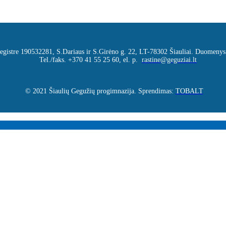
 registre 190532281, S.Dariaus ir S.Girėno g. 22, LT-78302 Šiauliai. Duomenys
Tel./faks. +370 41 55 25 60, el. p.
rastine@geguziai.lt
© 2021 Šiaulių Gegužių progimnazija. Sprendimas:
TOBALT