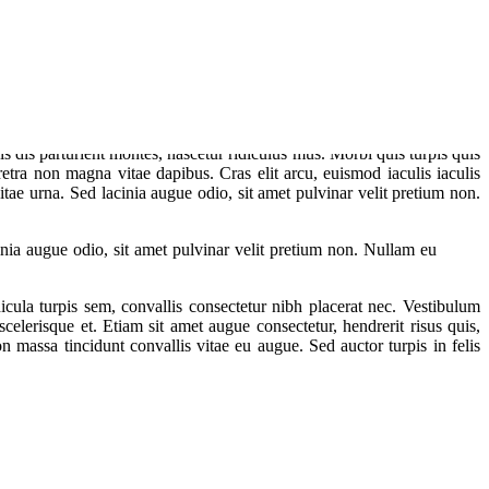
s dis parturient montes, nascetur ridiculus mus. Morbi quis turpis quis
etra non magna vitae dapibus. Cras elit arcu, euismod iaculis iaculis
s vitae urna. Sed lacinia augue odio, sit amet pulvinar velit pretium non.
lacinia augue odio, sit amet pulvinar velit pretium non. Nullam eu
hicula turpis sem, convallis consectetur nibh placerat nec. Vestibulum
scelerisque et. Etiam sit amet augue consectetur, hendrerit risus quis,
 massa tincidunt convallis vitae eu augue. Sed auctor turpis in felis