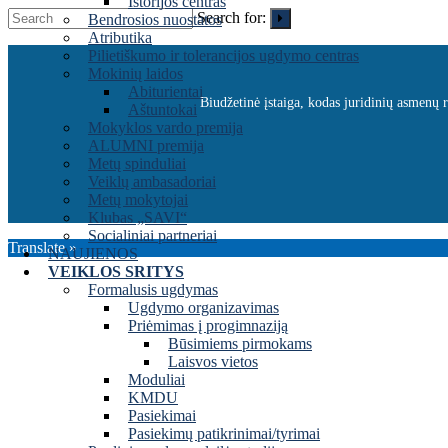
Istorijos centras
Search for:
Bendrosios nuostatos
Atributika
Pilietiškumo ir tolerancijos ugdymo centras
Mokinių laidos
Abiturientai
Biudžetinė įstaiga, kodas juridinių asmenų
Aštuntokai
Mokyklos vardo premija
ALUMNI premija
Metų spinduliai
Veiklų ambasadoriai
Metų mokytojai
Klubas „SAVI“
Socialiniai partneriai
Translate »
NAUJIENOS
VEIKLOS SRITYS
Formalusis ugdymas
Ugdymo organizavimas
Priėmimas į progimnaziją
Būsimiems pirmokams
Laisvos vietos
Moduliai
KMDU
Pasiekimai
Pasiekimų patikrinimai/tyrimai