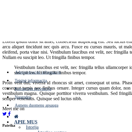
Donnie Lewis
LONDON, UK
Teacher
Lorem ipsum dolor sit amet, consectetur adipiscing elit. Sed luctus en
arcu aliquet tincidunt nec quis arcu. Fusce eu cursus mauris, ut mal
eleifend, porta vitae nisi. Vestibulum faucibus est velit, nec fringilla 
Nullam eu suscipit leo. Ut fringilla finibus tempor.
Vestibulum faucibus est velit, nec fringilla tellus ullamcorper i
Administracinė informacija
suscipit leo. Ut fringilla finibus tempor.
Teisinė informacija
Proin velit dui, viverra id rhoncus sit amet, consequat ut urna. Phas
consequat turpis nec finibus ornare. Integer cursus quam dolor, non ph
Korupcijos prevencija
vestibulum magna. Quisque porttitor viverra vestibulum. Sed fringill
Nuorodos
semper venenatis. Quisque sed luctus nibh.
Asmens duomenų apsauga
Meet me on
APIE MUS
Paieška
Istorija