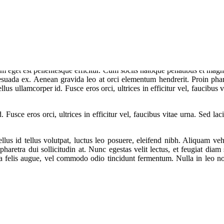
im eget est pellentesque efficitur. Cum sociis natoque penatibus et magni
esuada ex. Aenean gravida leo at orci elementum hendrerit. Proin phar
tellus ullamcorper id. Fusce eros orci, ultrices in efficitur vel, faucibu
d. Fusce eros orci, ultrices in efficitur vel, faucibus vitae urna. Sed 
ellus id tellus volutpat, luctus leo posuere, eleifend nibh. Aliquam ve
aretra dui sollicitudin at. Nunc egestas velit lectus, et feugiat diam 
a felis augue, vel commodo odio tincidunt fermentum. Nulla in leo non