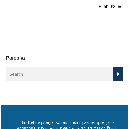
Paieška
Biudžetinė įstaiga, kodas juridinių asmenų registre
190532281, S.Dariaus ir S.Girėno g. 22, LT-78302 Šiauliai.