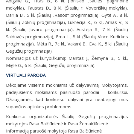
Abigailė G., Titas B., 8 kl. (Joniškio „Saulės“ pagrindinė
mokykla), Faustas D., 8 kl. (Šiaulių r. Voveriškių mokykla),
Darija B., 5 kl. (Šiaulių „Rasos“ progimnazija), Gytė A., 8 kl.
(Šiaulių Zoknių progimnazija), Lukrecija K., 6 kl., Arnas V., 8
kl. (Šiaulių Jovaro progimnazija), Austėja R., 7 kl. (Šiaulių
Salduvės progimnazija), Ema L., 8 kl. (Šiaulių Vinco Kudirkos
progimnazija), Mėta R., 7c kl., Vakarė B., Eva K., 5 kl. (Šiaulių
Gegužių progimnazija).
Nominacijos už kūrybiškumą:
Mantas J., Žemyna B., 5 kl.,
Miglė G., 6 kl. (Šiaulių Gegužių progimnazija).
VIRTUALI PARODA
Dėkojame visiems mokiniams už dalyvavimą. Mokytojams,
padėjusiems mokiniams pasiruošti parodai – konkursui.
Džiaugiamės, kad konkurso dalyviai yra neabejingi mus
supančios aplinkos problemoms.
Konkurso organizatorės Šiaulių Gegužių progimnazijos
mokytojos Rasa Balčiūnienė ir Rasa Žemaičiūnienė
Informaciją paruošė mokytoja Rasa Balčiūnienė