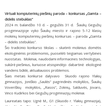
Virtuali kompiuterinių piešinių paroda – konkursas „Gamta –
didelis stebuklas“
2024 m. balandžio 10 d. – gegužės 31 d. Šiaulių Gegužių
progimnazijoje vyko Šiaulių miesto ir rajono 5-12 klasių
mokinių kompiuterinių piešinių konkursas – paroda
„
Gamta
– didelis stebuklas“.
Šio tradicinio konkurso tikslas – skatinti mokinius domėtis
ekologinėmis problemomis, puoselėti teigiamas vertybines
nuostatas. Mokiniai, naudodami informacines technologijas,
sukūrė piešinius, kuriuose atsispindėjo dabartinė ekologinė
vandens būklė, aktualiausios problemos.
Šiais metais konkurse dalyvavo Skuodo rajono Ylakių
gimnazijos, Joniškio „Saulės“ pagrindinės mokyklos, Šiaulių
Voveriškių mokyklos, „Rasos“, Zoknių, Salduvės, Jovaro,
Vinco Kudirkos bei Gegužių progimnazijų mokiniai.
Laureatais tapo: Ugnė M., G1 (Skuodo r. Ylakių gimnazija),