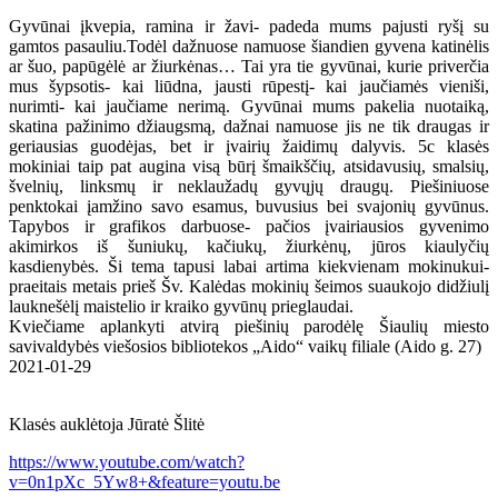
Gyvūnai įkvepia, ramina ir žavi- padeda mums pajusti ryšį su
gamtos pasauliu.Todėl dažnuose namuose šiandien gyvena katinėlis
ar šuo, papūgėlė ar žiurkėnas… Tai yra tie gyvūnai, kurie priverčia
mus šypsotis- kai liūdna, jausti rūpestį- kai jaučiamės vieniši,
nurimti- kai jaučiame nerimą. Gyvūnai mums pakelia nuotaiką,
skatina pažinimo džiaugsmą, dažnai namuose jis ne tik draugas ir
geriausias guodėjas, bet ir įvairių žaidimų dalyvis. 5c klasės
mokiniai taip pat augina visą būrį šmaikščių, atsidavusių, smalsių,
švelnių, linksmų ir neklaužadų gyvųjų draugų. Piešiniuose
penktokai įamžino savo esamus, buvusius bei svajonių gyvūnus.
Tapybos ir grafikos darbuose- pačios įvairiausios gyvenimo
akimirkos iš šuniukų, kačiukų, žiurkėnų, jūros kiaulyčių
kasdienybės. Ši tema tapusi labai artima kiekvienam mokinukui-
praeitais metais prieš Šv. Kalėdas mokinių šeimos suaukojo didžiulį
lauknešėlį maistelio ir kraiko gyvūnų prieglaudai.
Kviečiame aplankyti atvirą piešinių parodėlę Šiaulių miesto
savivaldybės viešosios bibliotekos „Aido“ vaikų filiale (Aido g. 27)
2021-01-29
Klasės auklėtoja Jūratė Šlitė
https://www.youtube.com/watch?
v=0n1pXc_5Yw8+&feature=youtu.be