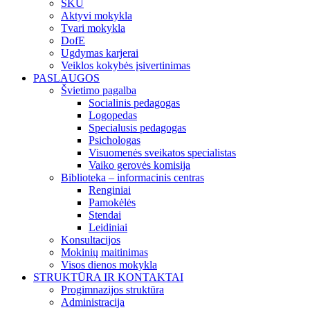
SKU
Aktyvi mokykla
Tvari mokykla
DofE
Ugdymas karjerai
Veiklos kokybės įsivertinimas
PASLAUGOS
Švietimo pagalba
Socialinis pedagogas
Logopedas
Specialusis pedagogas
Psichologas
Visuomenės sveikatos specialistas
Vaiko gerovės komisija
Biblioteka – informacinis centras
Renginiai
Pamokėlės
Stendai
Leidiniai
Konsultacijos
Mokinių maitinimas
Visos dienos mokykla
STRUKTŪRA IR KONTAKTAI
Progimnazijos struktūra
Administracija