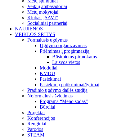
Metų spinduliai
Veiklų ambasadoriai
Metų mokytojai
Klubas „SAVI“
Socialiniai partneriai
NAUJIENOS
VEIKLOS SRITYS
Formalusis ugdymas
Ugdymo organizavimas
Priėmimas į progimnaziją
Būsimiems pirmokams
Laisvos vietos
Moduliai
KMDU
Pasiekimai
Pasiekimų patikrinimai/tyrimai
Pradinio ugdymo dailės studija
Neformalusis švietimas
Programa “Meno sodas”
Būreliai
Projektai
Konferencijos
Renginiai
Parodos
STEAM