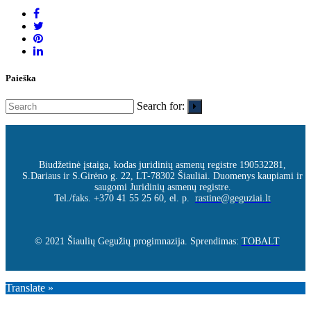
Paieška
Search for:
Biudžetinė įstaiga, kodas juridinių asmenų registre 190532281,
S.Dariaus ir S.Girėno g. 22, LT-78302 Šiauliai. Duomenys kaupiami ir
saugomi Juridinių asmenų registre.
Tel./faks. +370 41 55 25 60, el. p.
rastine@geguziai.lt
© 2021 Šiaulių Gegužių progimnazija. Sprendimas:
TOBALT
Translate »