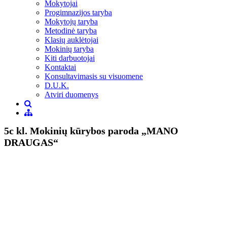
Mokytojai
Progimnazijos taryba
Mokytojų taryba
Metodinė taryba
Klasių auklėtojai
Mokinių taryba
Kiti darbuotojai
Kontaktai
Konsultavimasis su visuomene
D.U.K.
Atviri duomenys
5c kl. Mokinių kūrybos paroda „MANO
DRAUGAS“