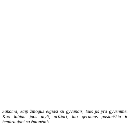
Sakoma, kaip žmogus elgiasi su gyvūnais, toks jis yra gyvenime.
Kuo labiau juos myli, prižiūri, tuo gerumas pasireiškia ir
bendraujant su žmonėmis.