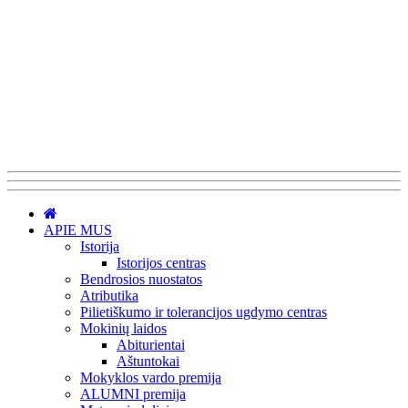
APIE MUS
Istorija
Istorijos centras
Bendrosios nuostatos
Atributika
Pilietiškumo ir tolerancijos ugdymo centras
Mokinių laidos
Abiturientai
Aštuntokai
Mokyklos vardo premija
ALUMNI premija