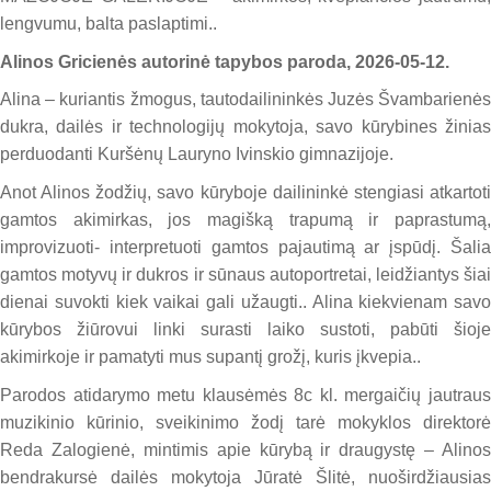
lengvumu, balta paslaptimi..
Alinos Gricienės autorinė tapybos paroda, 2026-05-12.
Alina – kuriantis žmogus, tautodailininkės Juzės Švambarienės
dukra, dailės ir technologijų mokytoja, savo kūrybines žinias
perduodanti Kuršėnų Lauryno Ivinskio gimnazijoje.
Anot Alinos žodžių, savo kūryboje dailininkė stengiasi atkartoti
gamtos akimirkas, jos magišką trapumą ir paprastumą,
improvizuoti- interpretuoti gamtos pajautimą ar įspūdį. Šalia
gamtos motyvų ir dukros ir sūnaus autoportretai, leidžiantys šiai
dienai suvokti kiek vaikai gali užaugti.. Alina kiekvienam savo
kūrybos žiūrovui linki surasti laiko sustoti, pabūti šioje
akimirkoje ir pamatyti mus supantį grožį, kuris įkvepia..
Parodos atidarymo metu klausėmės 8c kl. mergaičių jautraus
muzikinio kūrinio, sveikinimo žodį tarė mokyklos direktorė
Reda Zalogienė, mintimis apie kūrybą ir draugystę – Alinos
bendrakursė dailės mokytoja Jūratė Šlitė, nuoširdžiausias