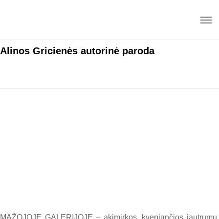
Alinos Gricienės autorinė paroda
MAŽOJOJE GALERIJOJE – akimirkos, kvepiančios jautrumu,