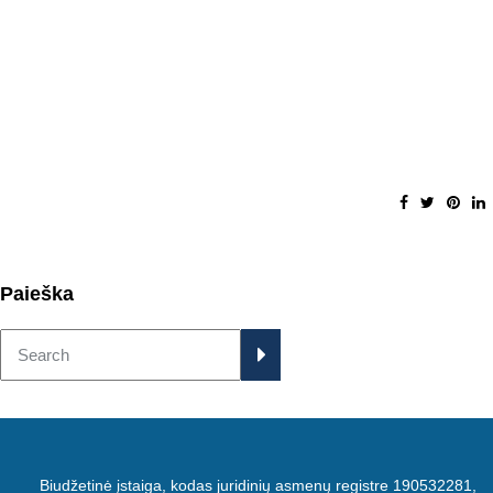
Paieška
Biudžetinė įstaiga, kodas juridinių asmenų registre 190532281,