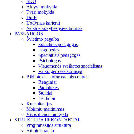
SKU
Aktyvi mokykla
Tvari mokykla
DofE
Ugdymas karjerai
Veiklos kokybės įsivertinimas
PASLAUGOS
Švietimo pagalba
Socialinis pedagogas
Logopedas
Specialusis pedagogas
Psichologas
Visuomenės sveikatos specialistas
Vaiko gerovės komisija
Biblioteka – informacinis centras
Renginiai
Pamokėlės
Stendai
Leidiniai
Konsultacijos
Mokinių maitinimas
Visos dienos mokykla
STRUKTŪRA IR KONTAKTAI
Progimnazijos struktūra
Administracija