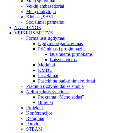
Metų spinduliai
Veiklų ambasadoriai
Metų mokytojai
Klubas „SAVI“
Socialiniai partneriai
NAUJIENOS
VEIKLOS SRITYS
Formalusis ugdymas
Ugdymo organizavimas
Priėmimas į progimnaziją
Būsimiems pirmokams
Laisvos vietos
Moduliai
KMDU
Pasiekimai
Pasiekimų patikrinimai/tyrimai
Pradinio ugdymo dailės studija
Neformalusis švietimas
Programa “Meno sodas”
Būreliai
Projektai
Konferencijos
Renginiai
Parodos
STEAM