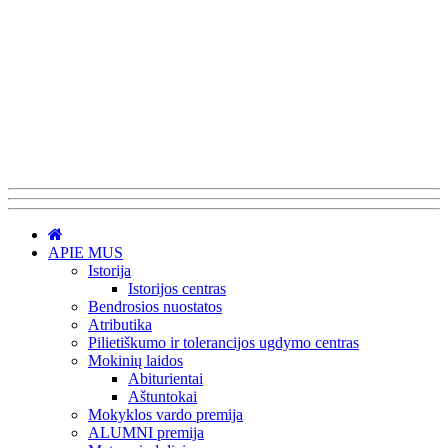
APIE MUS
Istorija
Istorijos centras
Bendrosios nuostatos
Atributika
Pilietiškumo ir tolerancijos ugdymo centras
Mokinių laidos
Abiturientai
Aštuntokai
Mokyklos vardo premija
ALUMNI premija