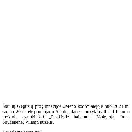
Šiaulių Gegužių progimnazijos „Meno sodo“ alėjoje nuo 2023 m.
sausio 20 d. eksponuojami Šiaulių dailės mokyklos II ir III kurso
mokinių asambliažai „Pasiklydę baltame“. Mokytojai Irena
Šliuželienė, Vilius Šliuželis.