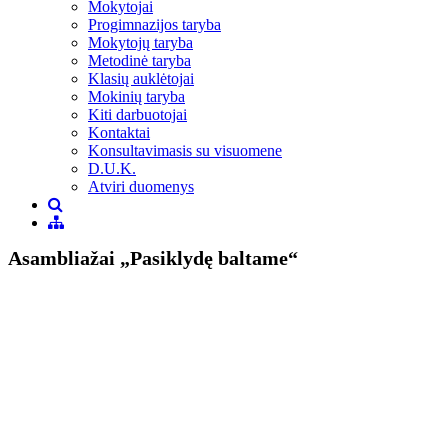
Mokytojai
Progimnazijos taryba
Mokytojų taryba
Metodinė taryba
Klasių auklėtojai
Mokinių taryba
Kiti darbuotojai
Kontaktai
Konsultavimasis su visuomene
D.U.K.
Atviri duomenys
Asambliažai „Pasiklydę baltame“