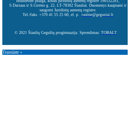
Biudžetinė įstaiga, kodas juridinių asmenų registre 190532281,
S.Dariaus ir S.Girėno g. 22, LT-78302 Šiauliai. Duomenys kaupiami ir
saugomi Juridinių asmenų registre.
Tel./faks. +370 41 55 25 60, el. p.
rastine@geguziai.lt
© 2021 Šiaulių Gegužių progimnazija. Sprendimas:
TOBALT
Translate »