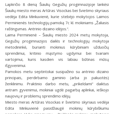
Lapkričio 8 dieną Šiaulių Gegužių progimnazijoje lankėsi
Šiaulių miesto meras Artūras Visockas bei švietimo skyriaus
vedėja Edita Minkuvienė, kurie stebėjo mokytojos Laimos
Perminienės technologijų pamoką 7c kl. mokiniams „Žaliasis
raštingumas. Antrinio dizaino idėjos.“.
Laima Perminienė – Šiaulių miesto 2024 metų mokytoja,
Gegužių progimnazijos dailės ir technologijų mokytoja
metodininkė, burianti mokinius kūrybiniam užduočių
sprendimui, kritinio mąstymo ugdymui bei tvariam
vartojimui, kuris kasdien vis labiau būtinas mūsų
išgyvenimui.
Pamokos metu septintokai susipažino su antrinio dizaino
principais, perdirbamo gaminio (arba jo pakuotės)
ženklinimu. Praktinio darbo metu, „prikeldami“ daiktus
antram gyvenimui, mokiniai ugdė pagarbą aplinkai, ieškojo
naujovių ir problemų sprendimo idėjų.
Miesto meras Artūras Visockas ir švietimo skyriaus vedėja
Edita Minkuvienė pasidžiaugė mokinių kūrybiškumu