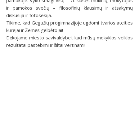
pamokoje. Vyko smagi visų – 7c klasės mokinių, mokytojos
ir pamokos svečių – filosofinių klausimų ir atsakymų
diskusija ir fotosesija.
Tikime, kad Gegužių progimnazijoje ugdomi tvarios ateities
kūrėjai ir Žemės gelbėtojai!
Dėkojame miesto savivaldybei, kad mūsų mokyklos veiklos
rezultatai pastebimi ir šiltai vertinami!