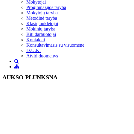
Mokytojai
Progimnazijos taryba
Mokytojų taryba
Metodinė taryba
Klasių auklėtojai
Mokinių taryba
Kiti darbuotojai
Kontaktai
Konsultavimasis su visuomene
D.U.K.
Atviri duomenys
AUKSO PLUNKSNA