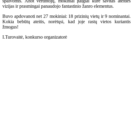
spalvomis. Anot vertintojų, mokiniai įtaigiai kūrė savitas ateities
vizijas ir prasmingai panaudojo fantastinio žanro elementus.
Buvo apdovanoti net 27 mokiniai: 18 prizinių vietų ir 9 nominantai.
Kokia bebūtų ateitis, norėtųsi, kad joje rastų vietos kuriantis
žmogus!
I.Turovaitė, konkurso organizatorė