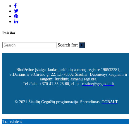
Paieška
Search for:
Biudžetinė įstaiga, kodas juridinių asmenų registre 190532281,
S.Dariaus ir S.Girėno g. 22, LT-78302 Šiauliai. Duomenys kaupiami ir
saugomi Juridinių asmenų registre.
Tel./faks. +370 41 55 25 60, el. p.
rastine@geguziai.lt
© 2021 Šiaulių Gegužių progimnazija. Sprendimas:
TOBALT
Translate »