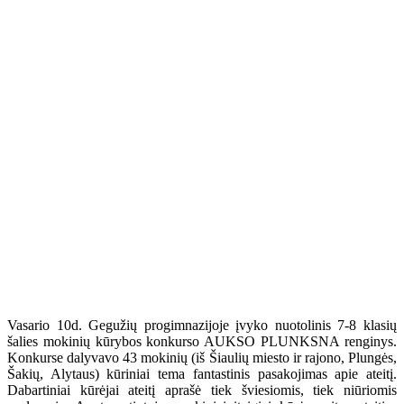
Vasario 10d. Gegužių progimnazijoje įvyko nuotolinis 7-8 klasių
šalies mokinių kūrybos konkurso AUKSO PLUNKSNA renginys.
Konkurse dalyvavo 43 mokinių (iš Šiaulių miesto ir rajono, Plungės,
Šakių, Alytaus) kūriniai tema fantastinis pasakojimas apie ateitį.
Dabartiniai kūrėjai ateitį aprašė tiek šviesiomis, tiek niūriomis