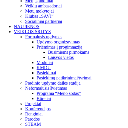
Metų spinduliai
Veiklų ambasadoriai
Metų mokytojai
Klubas „SAVI“
Socialiniai partneriai
NAUJIENOS
VEIKLOS SRITYS
Formalusis ugdymas
Ugdymo organizavimas
Priėmimas į progimnaziją
Būsimiems pirmokams
Laisvos vietos
Moduliai
KMDU
Pasiekimai
Pasiekimų patikrinimai/tyrimai
Pradinio ugdymo dailės studija
Neformalusis švietimas
Programa “Meno sodas”
Būreliai
Projektai
Konferencijos
Renginiai
Parodos
STEAM