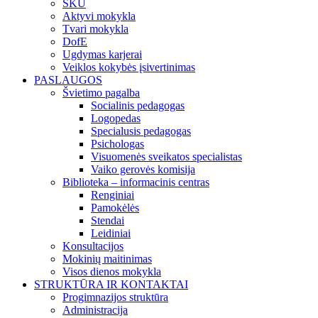
SKU
Aktyvi mokykla
Tvari mokykla
DofE
Ugdymas karjerai
Veiklos kokybės įsivertinimas
PASLAUGOS
Švietimo pagalba
Socialinis pedagogas
Logopedas
Specialusis pedagogas
Psichologas
Visuomenės sveikatos specialistas
Vaiko gerovės komisija
Biblioteka – informacinis centras
Renginiai
Pamokėlės
Stendai
Leidiniai
Konsultacijos
Mokinių maitinimas
Visos dienos mokykla
STRUKTŪRA IR KONTAKTAI
Progimnazijos struktūra
Administracija