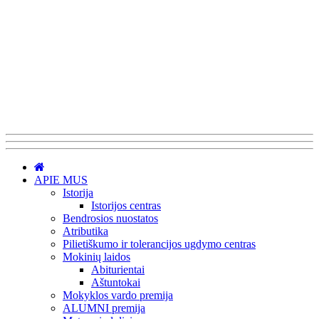
APIE MUS
Istorija
Istorijos centras
Bendrosios nuostatos
Atributika
Pilietiškumo ir tolerancijos ugdymo centras
Mokinių laidos
Abiturientai
Aštuntokai
Mokyklos vardo premija
ALUMNI premija