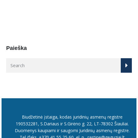
Paieška
Biudžetinė įstaiga, kodas juridinių asmenų registre
190532281, S.Dariaus ir S.Girėno g. 22, LT-78302 Šiauliai.
Duomenys kaupiami ir saugomi Juridinių asmenų registre.
Tel./faks. +370 41 55 25 60, el. p.
rastine@geguziai.lt