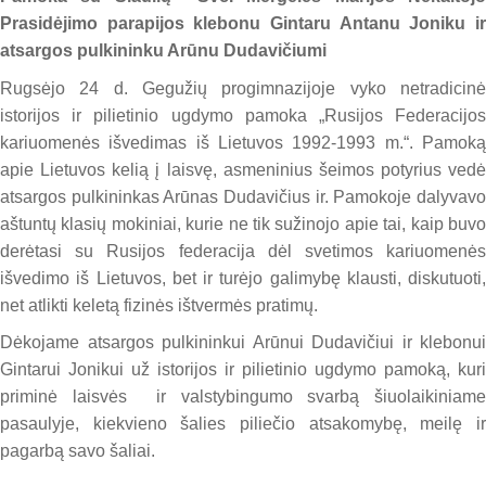
Prasidėjimo parapijos klebonu Gintaru Antanu Joniku ir
atsargos pulkininku Arūnu Dudavičiumi
Rugsėjo 24 d. Gegužių progimnazijoje vyko netradicinė
istorijos ir pilietinio ugdymo pamoka „Rusijos Federacijos
kariuomenės išvedimas iš Lietuvos 1992-1993 m.“. Pamoką
apie Lietuvos kelią į laisvę, asmeninius šeimos potyrius vedė
atsargos pulkininkas Arūnas Dudavičius ir. Pamokoje dalyvavo
aštuntų klasių mokiniai, kurie ne tik sužinojo apie tai, kaip buvo
derėtasi su Rusijos federacija dėl svetimos kariuomenės
išvedimo iš Lietuvos, bet ir turėjo galimybę klausti, diskutuoti,
net atlikti keletą fizinės ištvermės pratimų.
Dėkojame atsargos pulkininkui Arūnui Dudavičiui ir klebonui
Gintarui Jonikui už istorijos ir pilietinio ugdymo pamoką, kuri
priminė laisvės ir valstybingumo svarbą šiuolaikiniame
pasaulyje, kiekvieno šalies piliečio atsakomybę, meilę ir
pagarbą savo šaliai.