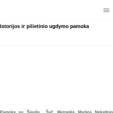
Istorijos ir pilietinio ugdymo pamoka
Pamoka su Šiaulių Švč. Mergelės Marijos Nekaltojo