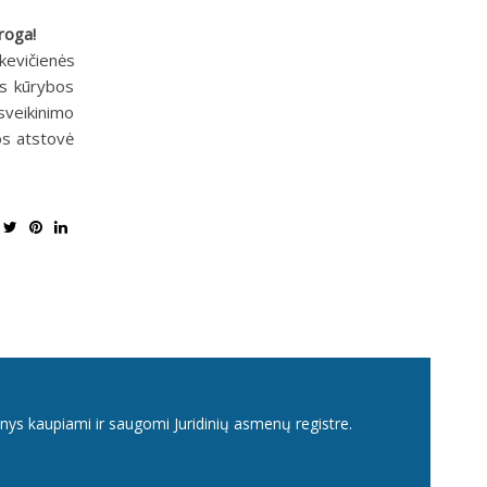
roga!
kevičienės
ės kūrybos
sveikinimo
os atstovė
nys kaupiami ir saugomi Juridinių asmenų registre.