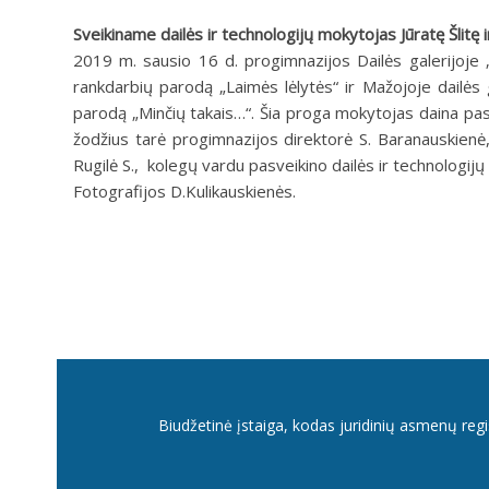
Sveikiname dailės ir technologijų mokytojas Jūratę Šlitę 
2019 m. sausio 16 d. progimnazijos Dailės galerijoje „
rankdarbių parodą „Laimės lėlytės“ ir Mažojoje dailės g
parodą „Minčių takais…“. Šia proga mokytojas daina pas
žodžius tarė progimnazijos direktorė S. Baranauskienė
Rugilė S., kolegų vardu pasveikino dailės ir technologij
Fotografijos D.Kulikauskienės.
Biudžetinė įstaiga, kodas juridinių asmenų reg