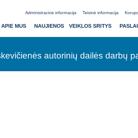
Administracinė informacija
Teisinė informacija
Korupc
APIE MUS
NAUJIENOS
VEIKLOS SRITYS
PASLA
uškevičienės autorinių dailės darbų 