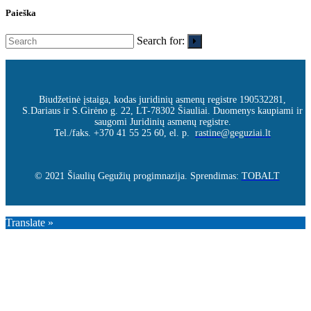
Paieška
Search for:
Biudžetinė įstaiga, kodas juridinių asmenų registre 190532281,
S.Dariaus ir S.Girėno g. 22, LT-78302 Šiauliai. Duomenys kaupiami ir
saugomi Juridinių asmenų registre.
Tel./faks. +370 41 55 25 60, el. p.
rastine@geguziai.lt
© 2021 Šiaulių Gegužių progimnazija. Sprendimas:
TOBALT
Translate »