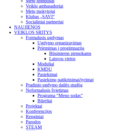
Metų spinduliai
Veiklų ambasadoriai
Metų mokytojai
Klubas „SAVI“
Socialiniai partneriai
NAUJIENOS
VEIKLOS SRITYS
Formalusis ugdymas
Ugdymo organizavimas
Priėmimas į progimnaziją
Būsimiems pirmokams
Laisvos vietos
Moduliai
KMDU
Pasiekimai
Pasiekimų patikrinimai/tyrimai
Pradinio ugdymo dailės studija
Neformalusis švietimas
Programa “Meno sodas”
Būreliai
Projektai
Konferencijos
Renginiai
Parodos
STEAM