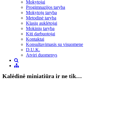
Mokytojai
Progimnazijos taryba
Mokytojų taryba
Metodinė taryba
Klasių auklėtojai
Mokinių taryba
Kiti darbuotojai
Kontaktai
Konsultavimasis su visuomene
D.U.K.
Atviri duomenys
Kalėdinė miniatiūra ir ne tik…