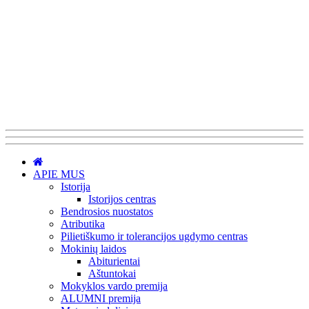
APIE MUS
Istorija
Istorijos centras
Bendrosios nuostatos
Atributika
Pilietiškumo ir tolerancijos ugdymo centras
Mokinių laidos
Abiturientai
Aštuntokai
Mokyklos vardo premija
ALUMNI premija