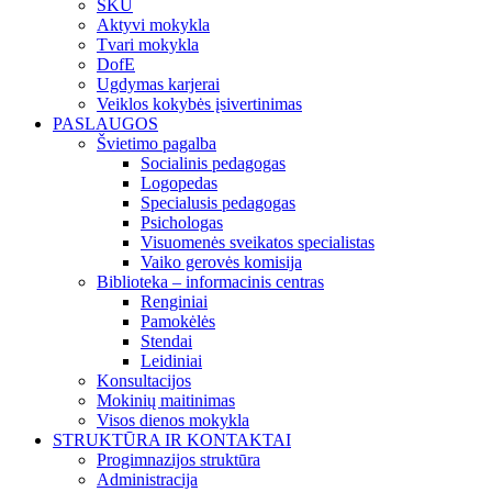
SKU
Aktyvi mokykla
Tvari mokykla
DofE
Ugdymas karjerai
Veiklos kokybės įsivertinimas
PASLAUGOS
Švietimo pagalba
Socialinis pedagogas
Logopedas
Specialusis pedagogas
Psichologas
Visuomenės sveikatos specialistas
Vaiko gerovės komisija
Biblioteka – informacinis centras
Renginiai
Pamokėlės
Stendai
Leidiniai
Konsultacijos
Mokinių maitinimas
Visos dienos mokykla
STRUKTŪRA IR KONTAKTAI
Progimnazijos struktūra
Administracija