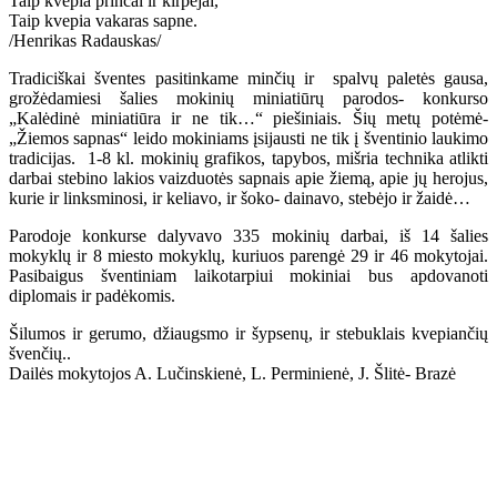
Taip kvepia princai ir kirpėjai,
Taip kvepia vakaras sapne.
/Henrikas Radauskas/
Tradiciškai šventes pasitinkame minčių ir spalvų paletės gausa,
grožėdamiesi šalies mokinių miniatiūrų parodos- konkurso
„Kalėdinė miniatiūra ir ne tik…“ piešiniais. Šių metų potėmė-
„Žiemos sapnas“ leido mokiniams įsijausti ne tik į šventinio laukimo
tradicijas. 1-8 kl. mokinių grafikos, tapybos, mišria technika atlikti
darbai stebino lakios vaizduotės sapnais apie žiemą, apie jų herojus,
kurie ir linksminosi, ir keliavo, ir šoko- dainavo, stebėjo ir žaidė…
Parodoje konkurse dalyvavo 335 mokinių darbai, iš 14 šalies
mokyklų ir 8 miesto mokyklų, kuriuos parengė 29 ir 46 mokytojai.
Pasibaigus šventiniam laikotarpiui mokiniai bus apdovanoti
diplomais ir padėkomis.
Šilumos ir gerumo, džiaugsmo ir šypsenų, ir stebuklais kvepiančių
švenčių..
Dailės mokytojos A. Lučinskienė, L. Perminienė, J. Šlitė- Brazė