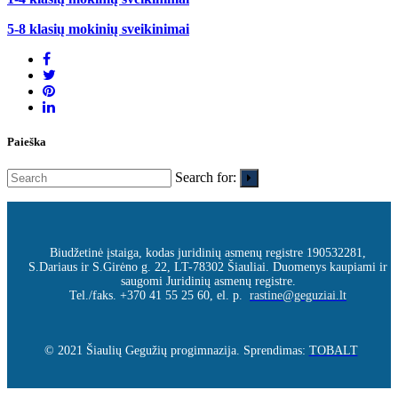
5-8 klasių mokinių sveikinimai
Paieška
Search for:
Biudžetinė įstaiga, kodas juridinių asmenų registre 190532281,
S.Dariaus ir S.Girėno g. 22, LT-78302 Šiauliai. Duomenys kaupiami ir
saugomi Juridinių asmenų registre.
Tel./faks. +370 41 55 25 60, el. p.
rastine@geguziai.lt
© 2021 Šiaulių Gegužių progimnazija. Sprendimas:
TOBALT