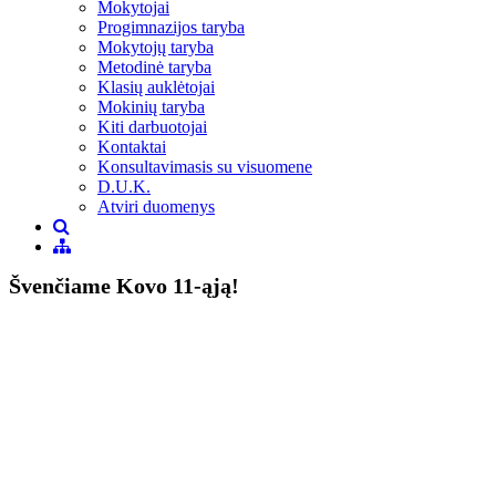
Mokytojai
Progimnazijos taryba
Mokytojų taryba
Metodinė taryba
Klasių auklėtojai
Mokinių taryba
Kiti darbuotojai
Kontaktai
Konsultavimasis su visuomene
D.U.K.
Atviri duomenys
Švenčiame Kovo 11-ąją!