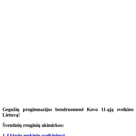
Gegužių progimnazijos bendruomenė Kovo 11-ąją sveikino
Lietuvą!
Šventinių renginių akimirkos:
1-4 klasių mokinių sveikinimai