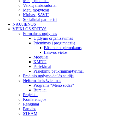
Metų spinduliai
Veiklų ambasadoriai
Metų mokytojai
Klubas „SAVI“
Socialiniai partneriai
NAUJIENOS
VEIKLOS SRITYS
Formalusis ugdymas
Ugdymo organizavimas
Priėmimas į progimnaziją
Būsimiems pirmokams
Laisvos vietos
Moduliai
KMDU
Pasiekimai
Pasiekimų patikrinimai/tyrimai
Pradinio ugdymo dailės studija
Neformalusis švietimas
Programa “Meno sodas”
Būreliai
Projektai
Konferencijos
Renginiai
Parodos
STEAM