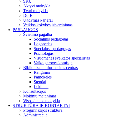
SKU
Aktyvi mokykla
Tvari mokykla
DofE
Ugdymas karjerai
Veiklos kokybės įsivertinimas
PASLAUGOS
Švietimo pagalba
Socialinis pedagogas
Logopedas
Specialusis pedagogas
Psichologas
Visuomenės sveikatos specialistas
Vaiko gerovės komisija
Biblioteka – informacinis centras
Renginiai
Pamokėlės
Stendai
Leidiniai
Konsultacijos
Mokinių maitinimas
Visos dienos mokykla
STRUKTŪRA IR KONTAKTAI
Progimnazijos struktūra
Administracija