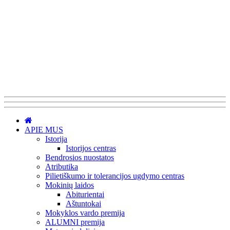
APIE MUS
Istorija
Istorijos centras
Bendrosios nuostatos
Atributika
Pilietiškumo ir tolerancijos ugdymo centras
Mokinių laidos
Abiturientai
Aštuntokai
Mokyklos vardo premija
ALUMNI premija