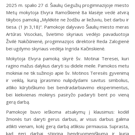
2025 m. spalio 27 d. Šiaulių Gegužių progimnazijoje miesto
Metų mokytoja Elvyra Ramoškienė 8a klasėje vedė atvirą
tikybos pamoką „Mylėkite ne žodžiu ar liežuviu, bet darbu ir
tiesa. (1 Jn 3,18)“. Pamokoje dalyvavo Šiaulių miesto meras
Artūras Visockas, švietimo skyriaus vedėjo pavaduotoja
Živilė Nakčiūnienė, progimnazijos direktorė Reda Zalogienė
bei ugdymo skyriaus vedėja Ingrida Kačinskienė.
Mokytoja Elvyra pamoką skyrė šv. Motinai Teresei, kuri
ragino mažus dalykus daryti su didele meile. Pamokos metu
mokiniai ne tik sužinojo apie šv. Motinos Teresės gyvenimą
ir veiklą, kurią įprasmino nulipdydami savitus simbolius,
atliko kūrybiškumo bei bendradarbiavimo eksperimentus,
bei kiekvienas mokinys pasiryžo padaryti bent po vieną
gerą darbą.
Pamokoje buvo ieškoma atsakymų į klausimus: kodėl
žmonės turi daryti gerus darbus, ar visus darbus galima
atlikti vienam, kokį gerą darbą atliksiu pirmiausia
.
Suprasta,
kad geri darbai stiprina bendruomeniškumą ir kuria