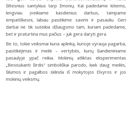
šiltesnius santykius tarp žmonių. Kai padedame kitiems,
lengviau įveikiame kasdienius darbus, tampame
empatiškesni, labiau pasitikime savimi ir pasauliu. Geri
darbai ne tik suteikia džiaugsmo tam, kuriam padedame,
bet ir praturtina mus pačius – juk gera daryti gera.
Be to, tokie veiksmai kuria aplinką, kurioje vyrauja pagarba,
pasitikėjimas ir meilė – vertybės, kurių šiandieniniame
pasaulyje ypač reikia. Mokinių atliktas eksperimentas
„Besisukanti širdis“ simboliškai parodo, kiek daug meilės,
šilumos ir pagalbos sklinda iš mokytojos Elvyros ir jos
mokinių veiksmų.