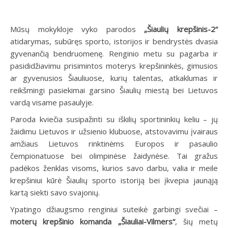
Mūsų mokykloje vyko parodos
„Šiaulių krepšinis-2“
atidarymas, subūręs sporto, istorijos ir bendrystės dvasia
gyvenančią bendruomenę. Renginio metu su pagarba ir
pasididžiavimu prisimintos moterys krepšininkės, gimusios
ar gyvenusios Šiauliuose, kurių talentas, atkaklumas ir
reikšmingi pasiekimai garsino Šiaulių miestą bei Lietuvos
vardą visame pasaulyje.
Paroda kviečia susipažinti su iškilių sportininkių keliu – jų
žaidimu Lietuvos ir užsienio klubuose, atstovavimu įvairaus
amžiaus Lietuvos rinktinėms Europos ir pasaulio
čempionatuose bei olimpinėse žaidynėse. Tai gražus
padėkos ženklas visoms, kurios savo darbu, valia ir meile
krepšiniui kūrė Šiaulių sporto istoriją bei įkvepia jaunąją
kartą siekti savo svajonių.
Ypatingo džiaugsmo renginiui suteikė garbingi svečiai –
moterų krepšinio komanda „Šiauliai-Vilmers“
, šių metų