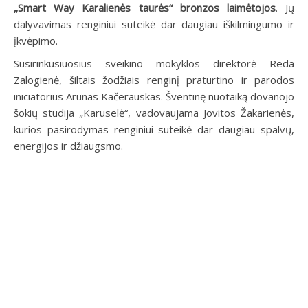
„Smart Way Karalienės taurės“ bronzos laimėtojos
. Jų
dalyvavimas renginiui suteikė dar daugiau iškilmingumo ir
įkvėpimo.
Susirinkusiuosius sveikino mokyklos direktorė Reda
Zalogienė, šiltais žodžiais renginį praturtino ir parodos
iniciatorius Arūnas Kačerauskas. Šventinę nuotaiką dovanojo
šokių studija „Karuselė“, vadovaujama Jovitos Žakarienės,
kurios pasirodymas renginiui suteikė dar daugiau spalvų,
energijos ir džiaugsmo.