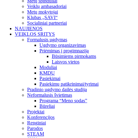
Metų spinduliai
Veiklų ambasadoriai
Metų mokytojai
Klubas „SAVI“
Socialiniai partneriai
NAUJIENOS
VEIKLOS SRITYS
Formalusis ugdymas
Ugdymo organizavimas
Priėmimas į progimnaziją
Būsimiems pirmokams
Laisvos vietos
Moduliai
KMDU
Pasiekimai
Pasiekimų patikrinimai/tyrimai
Pradinio ugdymo dailės studija
Neformalusis švietimas
Programa “Meno sodas”
Būreliai
Projektai
Konferencijos
Renginiai
Parodos
STEAM