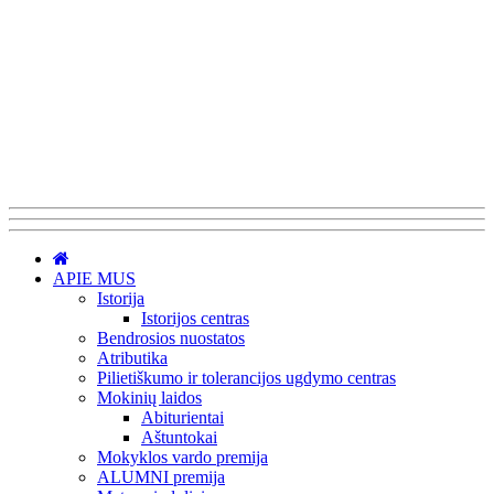
APIE MUS
Istorija
Istorijos centras
Bendrosios nuostatos
Atributika
Pilietiškumo ir tolerancijos ugdymo centras
Mokinių laidos
Abiturientai
Aštuntokai
Mokyklos vardo premija
ALUMNI premija