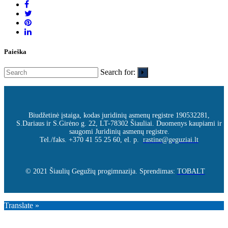
Paieška
Search for:
Biudžetinė įstaiga, kodas juridinių asmenų registre 190532281,
S.Dariaus ir S.Girėno g. 22, LT-78302 Šiauliai. Duomenys kaupiami ir
saugomi Juridinių asmenų registre.
Tel./faks. +370 41 55 25 60, el. p.
rastine@geguziai.lt
© 2021 Šiaulių Gegužių progimnazija. Sprendimas:
TOBALT
Translate »