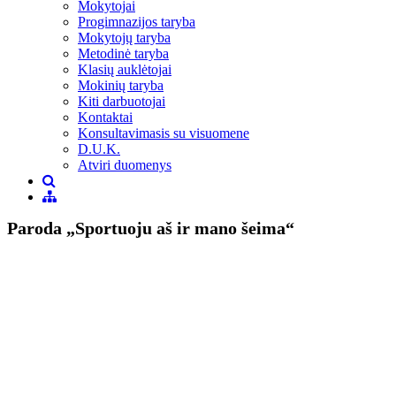
Mokytojai
Progimnazijos taryba
Mokytojų taryba
Metodinė taryba
Klasių auklėtojai
Mokinių taryba
Kiti darbuotojai
Kontaktai
Konsultavimasis su visuomene
D.U.K.
Atviri duomenys
Paroda „Sportuoju aš ir mano šeima“