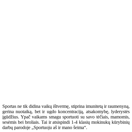
Sportas ne tik didina vaikų ištvermę, stiprina imunitetą ir raumenyną,
gerina nuotaiką, bet ir ugdo koncentraciją, atsakomybę, lyderystės
įgūdžius. Ypač vaikams smagu sportuoti su savo tėčiais, mamomis,
sesėmis bei broliais. Tai ir atsispindi 1-4 klasių mokinukų kūrybinių
darbų parodoje „Sportuoju aš ir mano šeima“.