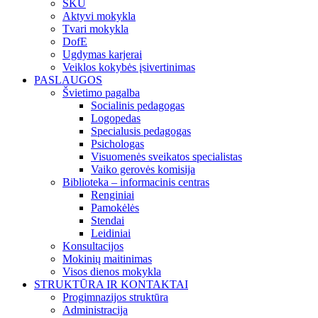
SKU
Aktyvi mokykla
Tvari mokykla
DofE
Ugdymas karjerai
Veiklos kokybės įsivertinimas
PASLAUGOS
Švietimo pagalba
Socialinis pedagogas
Logopedas
Specialusis pedagogas
Psichologas
Visuomenės sveikatos specialistas
Vaiko gerovės komisija
Biblioteka – informacinis centras
Renginiai
Pamokėlės
Stendai
Leidiniai
Konsultacijos
Mokinių maitinimas
Visos dienos mokykla
STRUKTŪRA IR KONTAKTAI
Progimnazijos struktūra
Administracija