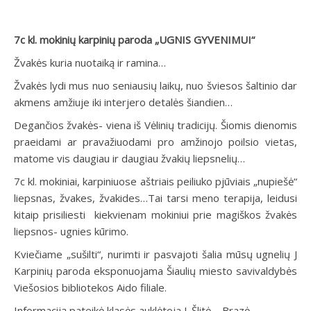
7c kl. mokinių karpinių paroda „UGNIS GYVENIMUI“
Žvakės kuria nuotaiką ir ramina…
Žvakės lydi mus nuo seniausių laikų, nuo šviesos šaltinio dar
akmens amžiuje iki interjero detalės šiandien…
Degančios žvakės- viena iš Vėlinių tradicijų. Šiomis dienomis
praeidami ar pravažiuodami pro amžinojo poilsio vietas,
matome vis daugiau ir daugiau žvakių liepsnelių…
7c kl. mokiniai, karpiniuose aštriais peiliuko pjūviais „nupiešė“
liepsnas, žvakes, žvakides…Tai tarsi meno terapija, leidusi
kitaip prisiliesti kiekvienam mokiniui prie magiškos žvakės
liepsnos- ugnies kūrimo.
Kviečiame „sušilti“, nurimti ir pasvajoti šalia mūsų ugnelių J
Karpinių paroda eksponuojama Šiaulių miesto savivaldybės
Viešosios bibliotekos Aido filiale.
Informaciją pateikė klasės auklėtoja J. Šlitė – Brazė