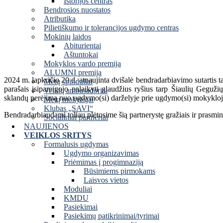
Istorijos centras
Bendrosios nuostatos
Atributika
Pilietiškumo ir tolerancijos ugdymo centras
Mokinių laidos
Abiturientai
Aštuntokai
Mokyklos vardo premija
ALUMNI premija
2024 m. lapkričio 20 d. atnaujinta dvišalė bendradarbiavimo sutartis t
Metų spinduliai
parašais įsipareigojo palaikyti glaudžius ryšius tarp Šiaulių Geguž
Veiklų ambasadoriai
sklandų perėjimą nuo ugdymo(si) darželyje prie ugdymo(si) mokykloj
Metų mokytojai
Klubas „SAVI“
Bendradarbiaudami toliau plėtosime šią partnerystę gražiais ir prasming
Socialiniai partneriai
NAUJIENOS
VEIKLOS SRITYS
Formalusis ugdymas
Ugdymo organizavimas
Priėmimas į progimnaziją
Būsimiems pirmokams
Laisvos vietos
Moduliai
KMDU
Pasiekimai
Pasiekimų patikrinimai/tyrimai