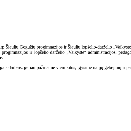
arp Šiaulių Gegužių progimnazijos ir Šiaulių lopšelio-darželio „Vaikyst
ių progimnazijos ir lopšelio-darželio „Vaikystė“ administracijos, ped
e.
ais darbais, geriau pažinsime vieni kitus, įgysime naujų gebėjimų ir pati