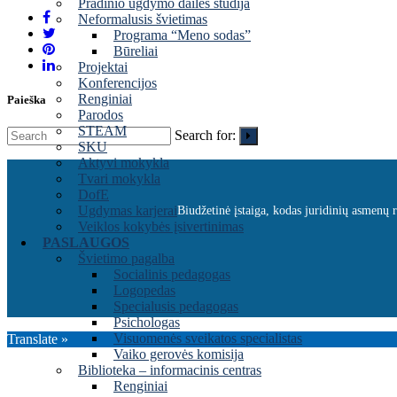
Pradinio ugdymo dailės studija
Neformalusis švietimas
Programa “Meno sodas”
Būreliai
Projektai
Konferencijos
Renginiai
Paieška
Parodos
STEAM
Search for:
SKU
Aktyvi mokykla
Tvari mokykla
DofE
Ugdymas karjerai
Biudžetinė įstaiga, kodas juridinių asmenų
Veiklos kokybės įsivertinimas
PASLAUGOS
Švietimo pagalba
Socialinis pedagogas
Logopedas
Specialusis pedagogas
Psichologas
Visuomenės sveikatos specialistas
Translate »
Vaiko gerovės komisija
Biblioteka – informacinis centras
Renginiai