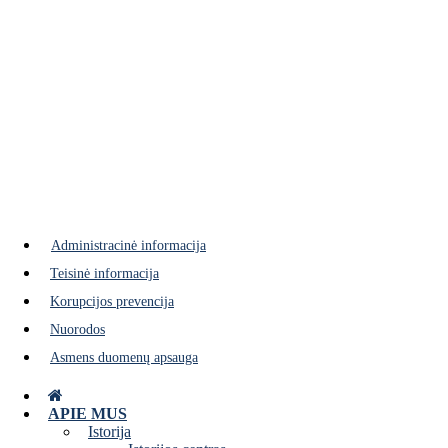
Pasirašyta bendradarbiavimo su
Administracinė informacija
Teisinė informacija
Korupcijos prevencija
Nuorodos
Asmens duomenų apsauga
APIE MUS
Istorija