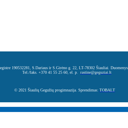
 registre 190532281, S.Dariaus ir S.Girėno g. 22, LT-78302 Šiauliai. Duomenys
Tel./faks. +370 41 55 25 60, el. p.
rastine@geguziai.lt
© 2021 Šiaulių Gegužių progimnazija. Sprendimas:
TOBALT