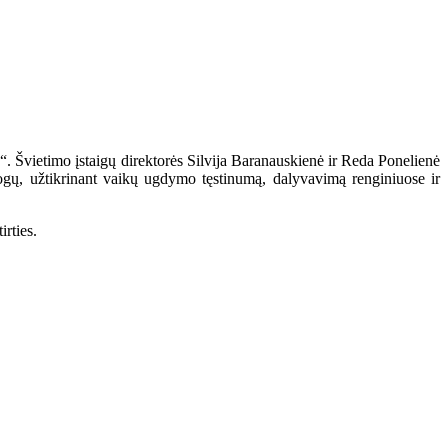
ė“. Švietimo įstaigų direktorės Silvija Baranauskienė ir Reda Ponelienė
agogų, užtikrinant vaikų ugdymo tęstinumą, dalyvavimą renginiuose ir
rties.