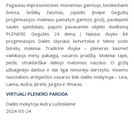
Pagautas impresionistinis momentas gamtoje, besikeičianti
šviesa, šešėlių žaismas, įspūdis įkvėpė Gegužių
progimnazijos mokinius pamatyti gamtos grožį, pasilepinti
saulės spinduliais, pajusti pavasarinio vėjelio dvelksmą
PLENERE. Gegužės 24 dieną į Naisius išvyko 86
progimnazijos Dailės skyriaus ketvirtokai ir Meno sodo
būrelių mokiniai. Tradicinė išvyka – pleneras kasmet
vainikuoja metų pabaigą, vasaros pradžią. Mokiniai tapė,
piešė, struktūriškai dėliojo matomus vaizdus. O grįžę
užbaiginėjo darbus ir dar ilgai nenorėjo skirstytis. Visiems
nuostabios artėjančios vasaros linki dailės mokytojai – Lina,
Laima, Aušra, Jūratė, Jurgita ir Ilmaras.
VIRTUALI PLENERO PARODA
Dailės mokytoja Aušra Lučinskienė
2024-05-24