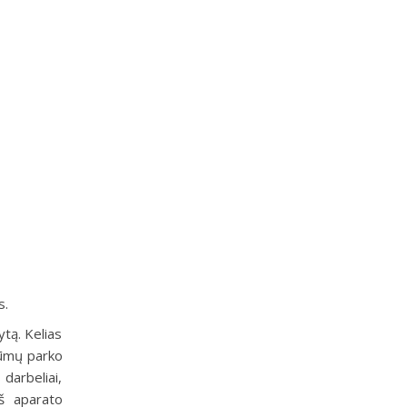
s.
ytą. Kelias
rūmų parko
 darbeliai,
iš aparato