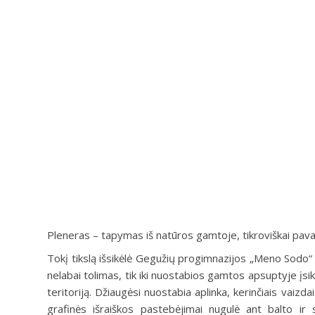
Pleneras – tapymas iš natūros gamtoje, tikroviškai pav
Tokį tikslą išsikėlė Gegužių progimnazijos „Meno Sodo“ bū
nelabai tolimas, tik iki nuostabios gamtos apsuptyje įs
teritoriją. Džiaugėsi nuostabia aplinka, kerinčiais vaizda
grafinės išraiškos pastebėjimai nugulė ant balto ir