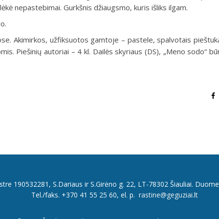
ėkė nepastebimai. Gurkšnis džiaugsmo, kuris išliks ilgam.
o.
se. Akimirkos, užfiksuotos gamtoje – pastele, spalvotais pieštuka
is. Piešinių autoriai – 4 kl. Dailės skyriaus (DS), „Meno sodo“ būr
istre 190532281, S.Dariaus ir S.Girėno g. 22, LT-78302 Šiauliai. Duome
Tel./faks. +370 41 55 25 60, el. p.
rastine@geguziai.lt