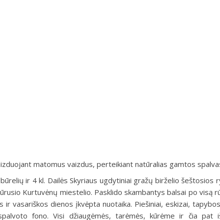
aizduojant matomus vaizdus, perteikiant natūralias gamtos spalva
relių ir 4 kl. Dailės Skyriaus ugdytiniai gražų birželio šeštosios r
ikūrusio Kurtuvėnų miestelio. Pasklido skambantys balsai po visą 
is ir vasariškos dienos įkvėpta nuotaika. Piešiniai, eskizai, tapybos
 spalvoto fono. Visi džiaugėmės, tarėmės, kūrėme ir čia pat 