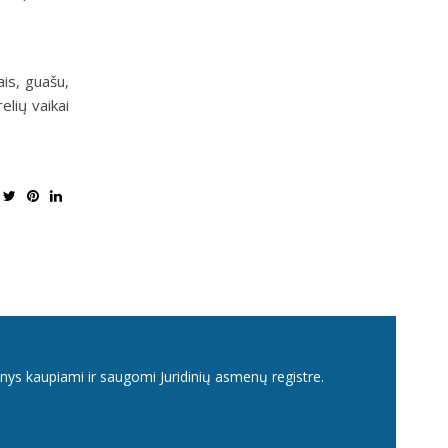
is, guašu,
elių vaikai
nys kaupiami ir saugomi Juridinių asmenų registre.