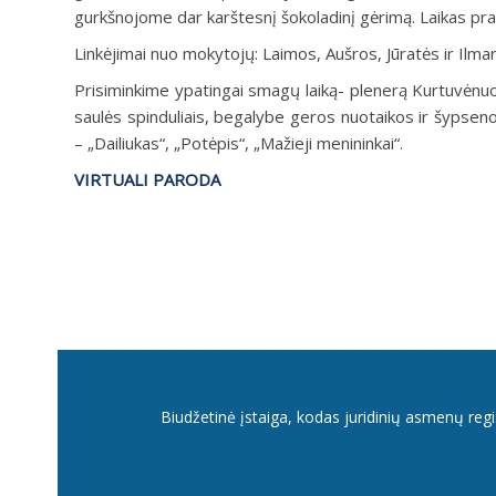
gurkšnojome dar karštesnį šokoladinį gėrimą. Laikas pral
Linkėjimai nuo mokytojų: Laimos, Aušros, Jūratės ir Ilmar
Prisiminkime ypatingai smagų laiką- plenerą Kurtuvėnuo
saulės spinduliais, begalybe geros nuotaikos ir šypsenom
– „Dailiukas“, „Potėpis“, „Mažieji menininkai“.
VIRTUALI PARODA
Biudžetinė įstaiga, kodas juridinių asmenų reg