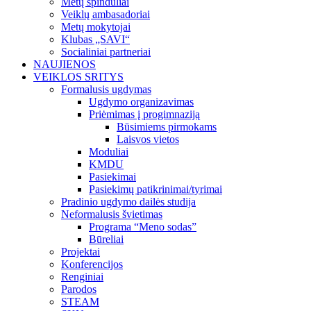
Metų spinduliai
Veiklų ambasadoriai
Metų mokytojai
Klubas „SAVI“
Socialiniai partneriai
NAUJIENOS
VEIKLOS SRITYS
Formalusis ugdymas
Ugdymo organizavimas
Priėmimas į progimnaziją
Būsimiems pirmokams
Laisvos vietos
Moduliai
KMDU
Pasiekimai
Pasiekimų patikrinimai/tyrimai
Pradinio ugdymo dailės studija
Neformalusis švietimas
Programa “Meno sodas”
Būreliai
Projektai
Konferencijos
Renginiai
Parodos
STEAM