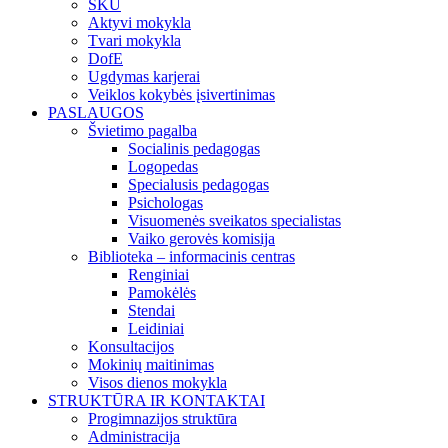
SKU
Aktyvi mokykla
Tvari mokykla
DofE
Ugdymas karjerai
Veiklos kokybės įsivertinimas
PASLAUGOS
Švietimo pagalba
Socialinis pedagogas
Logopedas
Specialusis pedagogas
Psichologas
Visuomenės sveikatos specialistas
Vaiko gerovės komisija
Biblioteka – informacinis centras
Renginiai
Pamokėlės
Stendai
Leidiniai
Konsultacijos
Mokinių maitinimas
Visos dienos mokykla
STRUKTŪRA IR KONTAKTAI
Progimnazijos struktūra
Administracija