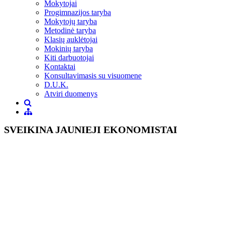
Mokytojai
Progimnazijos taryba
Mokytojų taryba
Metodinė taryba
Klasių auklėtojai
Mokinių taryba
Kiti darbuotojai
Kontaktai
Konsultavimasis su visuomene
D.U.K.
Atviri duomenys
SVEIKINA JAUNIEJI EKONOMISTAI