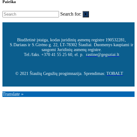
Paieška
Search for:
Biudžetinė įstaiga, kodas juridinių asmenų registre 190532281,
S.Dariaus ir S.Girėno g. 22, LT-78302 Šiauliai. Duomenys kaupiami ir
saugomi Juridinių asmenų registre.
Tel./faks. +370 41 55 25 60, el. p.
rastine@geguziai.lt
© 2021 Šiaulių Gegužių progimnazija. Sprendimas:
TOBALT
Translate »