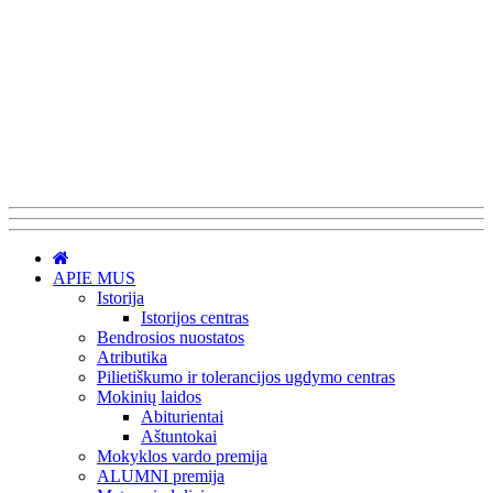
APIE MUS
Istorija
Istorijos centras
Bendrosios nuostatos
Atributika
Pilietiškumo ir tolerancijos ugdymo centras
Mokinių laidos
Abiturientai
Aštuntokai
Mokyklos vardo premija
ALUMNI premija