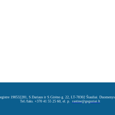
 registre 190532281, S.Dariaus ir S.Girėno g. 22, LT-78302 Šiauliai. Duomenys
Tel./faks. +370 41 55 25 60, el. p.
rastine@geguziai.lt