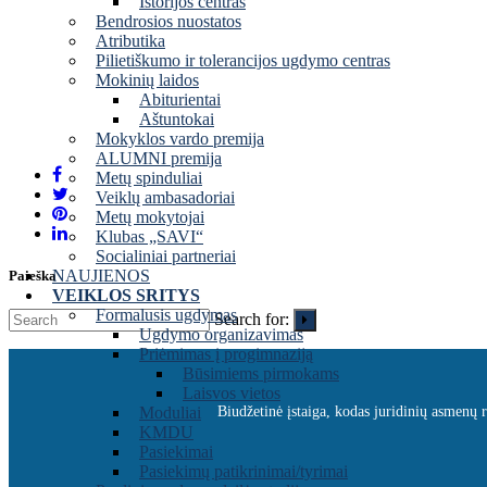
Istorijos centras
Bendrosios nuostatos
Atributika
Pilietiškumo ir tolerancijos ugdymo centras
Mokinių laidos
Abiturientai
Aštuntokai
Mokyklos vardo premija
ALUMNI premija
Metų spinduliai
Veiklų ambasadoriai
Metų mokytojai
Klubas „SAVI“
Socialiniai partneriai
NAUJIENOS
Paieška
VEIKLOS SRITYS
Formalusis ugdymas
Search for:
Ugdymo organizavimas
Priėmimas į progimnaziją
Būsimiems pirmokams
Laisvos vietos
Moduliai
Biudžetinė įstaiga, kodas juridinių asmenų
KMDU
Pasiekimai
Pasiekimų patikrinimai/tyrimai