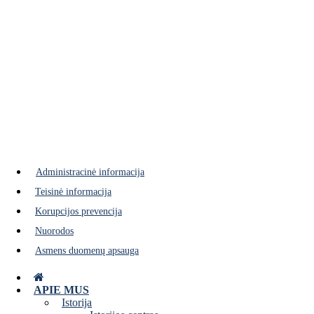
SVEIKINA JAUNIEJI EKONO
Administracinė informacija
Teisinė informacija
Korupcijos prevencija
Nuorodos
Asmens duomenų apsauga
APIE MUS
Istorija