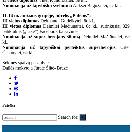
II vietos diplomas
Viltei Kundrotaitei, 3e kl.,
Nominacija už tapybišką švelnumą
Auksei Bagužaitei, 2c kl.,
11-14 m. amžiaus grupėje, būrelis „Potėpis“:
III vietos diplomas
Deimantei Gudeikytei, 6c kl.,
III vietos diplomas
Deimilei Mačiūnaitei, 6c kl., surinkusiai 329
patiktukus („Like“) Facebook balsavime,
Nominacija už super herojaus šilumą
Deimilei Mačiūnaitei, 6c
kl.,
Nominacija už tapybiškai perteiktus superherojus
Urtei
Časonytei, 6c kl.
Sėkmės spalvų pasaulyje
Dailės mokytoja Jūratė Šlitė- Brazė
Paieška
Search for: