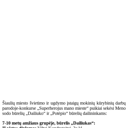
Šiaulių miesto švietimo ir ugdymo įstaigų mokinių kūrybinių darbų
parodoje-konkurse „Superherojus mano mieste“ puikiai sekėsi Meno
sodo būrelių „Dailiuko“ ir „Potėpio“ būrelių dailininkams:
7-10 metų amžiaus grupėje, būrelis „Dailiukas“: