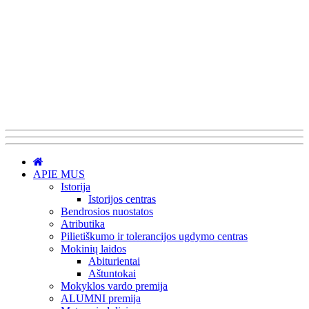
APIE MUS
Istorija
Istorijos centras
Bendrosios nuostatos
Atributika
Pilietiškumo ir tolerancijos ugdymo centras
Mokinių laidos
Abiturientai
Aštuntokai
Mokyklos vardo premija
ALUMNI premija