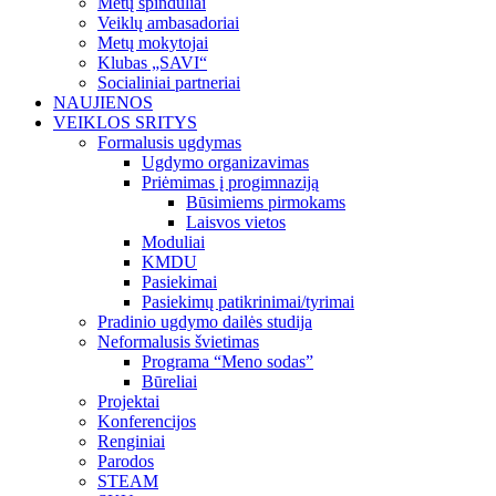
Metų spinduliai
Veiklų ambasadoriai
Metų mokytojai
Klubas „SAVI“
Socialiniai partneriai
NAUJIENOS
VEIKLOS SRITYS
Formalusis ugdymas
Ugdymo organizavimas
Priėmimas į progimnaziją
Būsimiems pirmokams
Laisvos vietos
Moduliai
KMDU
Pasiekimai
Pasiekimų patikrinimai/tyrimai
Pradinio ugdymo dailės studija
Neformalusis švietimas
Programa “Meno sodas”
Būreliai
Projektai
Konferencijos
Renginiai
Parodos
STEAM