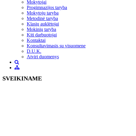
Mokytojai
Progimnazijos taryba
Mokytojų taryba
Metodinė taryba
Klasių auklėtojai
Mokinių taryba
Kiti darbuotojai
Kontaktai
Konsultavimasis su visuomene
D.U.K.
Atviri duomenys
SVEIKINAME