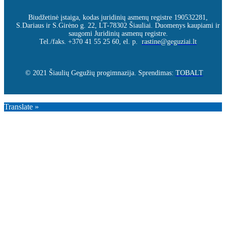
Biudžetinė įstaiga, kodas juridinių asmenų registre 190532281,
S.Dariaus ir S.Girėno g. 22, LT-78302 Šiauliai. Duomenys kaupiami ir
saugomi Juridinių asmenų registre.
Tel./faks. +370 41 55 25 60, el. p.
rastine@geguziai.lt
© 2021 Šiaulių Gegužių progimnazija. Sprendimas:
TOBALT
Translate »