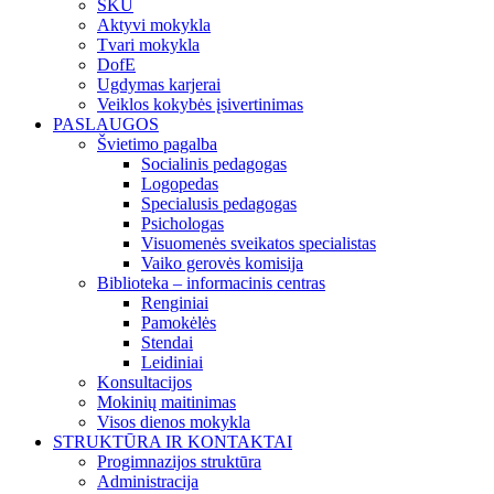
SKU
Aktyvi mokykla
Tvari mokykla
DofE
Ugdymas karjerai
Veiklos kokybės įsivertinimas
PASLAUGOS
Švietimo pagalba
Socialinis pedagogas
Logopedas
Specialusis pedagogas
Psichologas
Visuomenės sveikatos specialistas
Vaiko gerovės komisija
Biblioteka – informacinis centras
Renginiai
Pamokėlės
Stendai
Leidiniai
Konsultacijos
Mokinių maitinimas
Visos dienos mokykla
STRUKTŪRA IR KONTAKTAI
Progimnazijos struktūra
Administracija