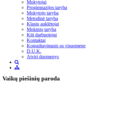
Mokytojai
Progimnazijos taryba
Mokytojų taryba
Metodinė taryba
Klasių auklėtojai
Mokinių taryba
Kiti darbuotojai
Kontaktai
Konsultavimasis su visuomene
D.U.K.
Atviri duomenys
Vaikų piešinių paroda