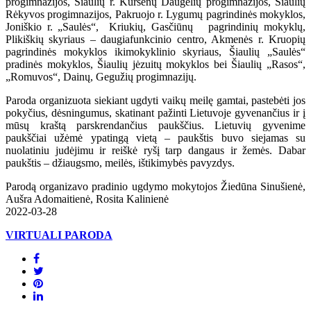
progimnazijos, Šiaulių r. Kuršėnų Daugėlių progimnazijos, Šiaulių
Rėkyvos progimnazijos, Pakruojo r. Lygumų pagrindinės mokyklos,
Joniškio r. „Saulės“, Kriukių, Gasčiūnų pagrindinių mokyklų,
Plikiškių skyriaus – daugiafunkcinio centro, Akmenės r. Kruopių
pagrindinės mokyklos ikimokyklinio skyriaus, Šiaulių „Saulės“
pradinės mokyklos, Šiaulių jėzuitų mokyklos bei Šiaulių „Rasos“,
„Romuvos“, Dainų, Gegužių progimnazijų.
Paroda organizuota siekiant ugdyti vaikų meilę gamtai, pastebėti jos
pokyčius, dėsningumus, skatinant pažinti Lietuvoje gyvenančius ir į
mūsų kraštą parskrendančius paukščius. Lietuvių gyvenime
paukščiai užėmė ypatingą vietą – paukštis buvo siejamas su
nuolatiniu judėjimu ir reiškė ryšį tarp dangaus ir žemės. Dabar
paukštis – džiaugsmo, meilės, ištikimybės pavyzdys.
Parodą organizavo pradinio ugdymo mokytojos Žiedūna Sinušienė,
Aušra Adomaitienė, Rosita Kalinienė
2022-03-28
VIRTUALI PARODA