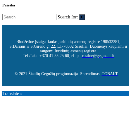
Paieška
Search for:
Biudžetinė įstaiga, kodas juridinių asmenų registre 190532281,
S.Dariaus ir S.Girėno g. 22, LT-78302 Šiauliai. Duomenys kaupiami ir
saugomi Juridinių asmenų registre.
Tel./faks. +370 41 55 25 60, el. p.
rastine@geguziai.lt
© 2021 Šiaulių Gegužių progimnazija. Sprendimas:
TOBALT
Translate »