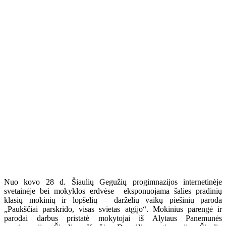
Nuo kovo 28 d. Šiaulių Gegužių progimnazijos internetinėje
svetainėje bei mokyklos erdvėse eksponuojama šalies pradinių
klasių mokinių ir lopšelių – darželių vaikų piešinių paroda
„Paukščiai parskrido, visas svietas atgijo“. Mokinius parengė ir
parodai darbus pristatė mokytojai iš Alytaus Panemunės