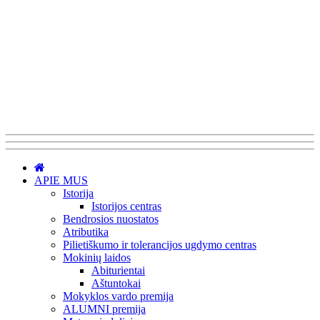
APIE MUS
Istorija
Istorijos centras
Bendrosios nuostatos
Atributika
Pilietiškumo ir tolerancijos ugdymo centras
Mokinių laidos
Abiturientai
Aštuntokai
Mokyklos vardo premija
ALUMNI premija