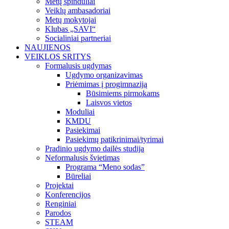
Metų spinduliai
Veiklų ambasadoriai
Metų mokytojai
Klubas „SAVI“
Socialiniai partneriai
NAUJIENOS
VEIKLOS SRITYS
Formalusis ugdymas
Ugdymo organizavimas
Priėmimas į progimnaziją
Būsimiems pirmokams
Laisvos vietos
Moduliai
KMDU
Pasiekimai
Pasiekimų patikrinimai/tyrimai
Pradinio ugdymo dailės studija
Neformalusis švietimas
Programa “Meno sodas”
Būreliai
Projektai
Konferencijos
Renginiai
Parodos
STEAM