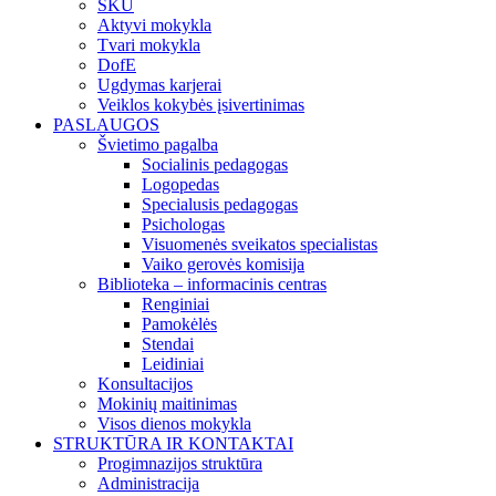
SKU
Aktyvi mokykla
Tvari mokykla
DofE
Ugdymas karjerai
Veiklos kokybės įsivertinimas
PASLAUGOS
Švietimo pagalba
Socialinis pedagogas
Logopedas
Specialusis pedagogas
Psichologas
Visuomenės sveikatos specialistas
Vaiko gerovės komisija
Biblioteka – informacinis centras
Renginiai
Pamokėlės
Stendai
Leidiniai
Konsultacijos
Mokinių maitinimas
Visos dienos mokykla
STRUKTŪRA IR KONTAKTAI
Progimnazijos struktūra
Administracija