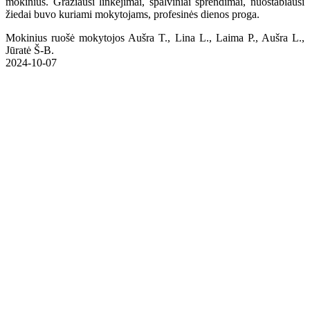
mokinius. Gražiausi linkėjimai, spalviniai sprendimai, nuostabiausi
žiedai buvo kuriami mokytojams, profesinės dienos proga.
Mokinius ruošė mokytojos Aušra T., Lina L., Laima P., Aušra L.,
Jūratė Š-B.
2024-10-07