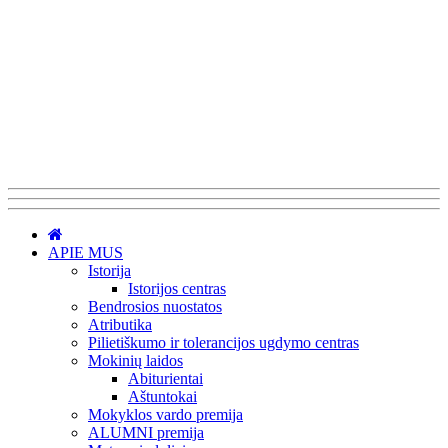
APIE MUS
Istorija
Istorijos centras
Bendrosios nuostatos
Atributika
Pilietiškumo ir tolerancijos ugdymo centras
Mokinių laidos
Abiturientai
Aštuntokai
Mokyklos vardo premija
ALUMNI premija