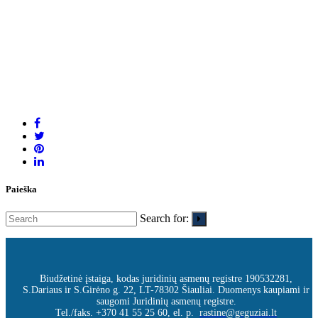
Paieška
Search for:
Biudžetinė įstaiga, kodas juridinių asmenų registre 190532281,
S.Dariaus ir S.Girėno g. 22, LT-78302 Šiauliai. Duomenys kaupiami ir
saugomi Juridinių asmenų registre.
Tel./faks. +370 41 55 25 60, el. p.
rastine@geguziai.lt