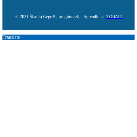
© 2021 Šiaulių Gegužių progimnazija. Sprendimas:
TOBALT
Translate »