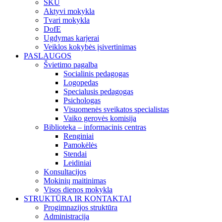
SKU
Aktyvi mokykla
Tvari mokykla
DofE
Ugdymas karjerai
Veiklos kokybės įsivertinimas
PASLAUGOS
Švietimo pagalba
Socialinis pedagogas
Logopedas
Specialusis pedagogas
Psichologas
Visuomenės sveikatos specialistas
Vaiko gerovės komisija
Biblioteka – informacinis centras
Renginiai
Pamokėlės
Stendai
Leidiniai
Konsultacijos
Mokinių maitinimas
Visos dienos mokykla
STRUKTŪRA IR KONTAKTAI
Progimnazijos struktūra
Administracija