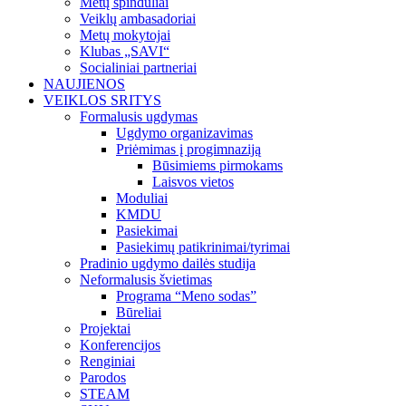
Metų spinduliai
Veiklų ambasadoriai
Metų mokytojai
Klubas „SAVI“
Socialiniai partneriai
NAUJIENOS
VEIKLOS SRITYS
Formalusis ugdymas
Ugdymo organizavimas
Priėmimas į progimnaziją
Būsimiems pirmokams
Laisvos vietos
Moduliai
KMDU
Pasiekimai
Pasiekimų patikrinimai/tyrimai
Pradinio ugdymo dailės studija
Neformalusis švietimas
Programa “Meno sodas”
Būreliai
Projektai
Konferencijos
Renginiai
Parodos
STEAM