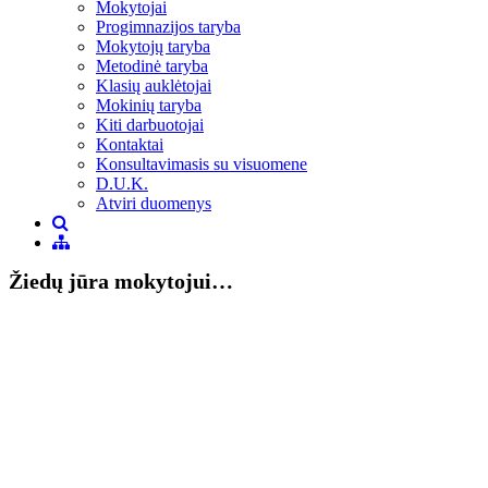
Mokytojai
Progimnazijos taryba
Mokytojų taryba
Metodinė taryba
Klasių auklėtojai
Mokinių taryba
Kiti darbuotojai
Kontaktai
Konsultavimasis su visuomene
D.U.K.
Atviri duomenys
Žiedų jūra mokytojui…