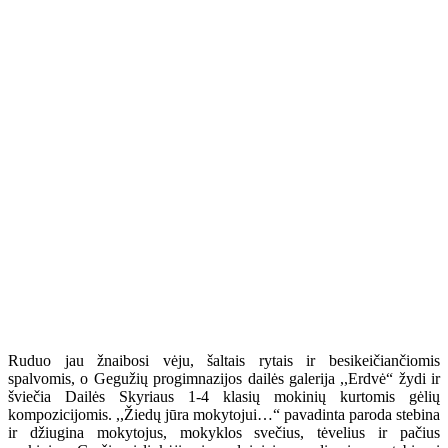
Ruduo jau žnaibosi vėju, šaltais rytais ir besikeičiančiomis
spalvomis, o Gegužių progimnazijos dailės galerija ,,Erdvė“ žydi ir
šviečia Dailės Skyriaus 1-4 klasių mokinių kurtomis gėlių
kompozicijomis. ,,Žiedų jūra mokytojui…“ pavadinta paroda stebina
ir džiugina mokytojus, mokyklos svečius, tėvelius ir pačius