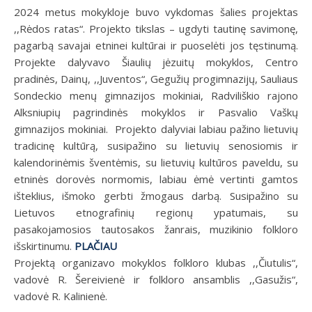
2024 metus mokykloje buvo vykdomas šalies projektas
,,Rėdos ratas“. Projekto tikslas – ugdyti tautinę savimonę,
pagarbą savajai etninei kultūrai ir puoselėti jos tęstinumą.
Projekte dalyvavo Šiaulių jėzuitų mokyklos, Centro
pradinės, Dainų, ,,Juventos“, Gegužių progimnazijų, Sauliaus
Sondeckio menų gimnazijos mokiniai, Radviliškio rajono
Alksniupių pagrindinės mokyklos ir Pasvalio Vaškų
gimnazijos mokiniai. Projekto dalyviai labiau pažino lietuvių
tradicinę kultūrą, susipažino su lietuvių senosiomis ir
kalendorinėmis šventėmis, su lietuvių kultūros paveldu, su
etninės dorovės normomis, labiau ėmė vertinti gamtos
išteklius, išmoko gerbti žmogaus darbą. Susipažino su
Lietuvos etnografinių regionų ypatumais, su
pasakojamosios tautosakos žanrais, muzikinio folkloro
išskirtinumu.
PLAČIAU
Projektą organizavo mokyklos folkloro klubas ,,Čiutulis“,
vadovė R. Šereivienė ir folkloro ansamblis ,,Gasužis“,
vadovė R. Kalinienė.