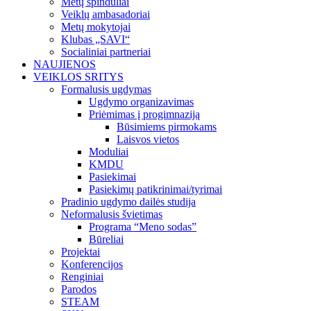
Metų spinduliai
Veiklų ambasadoriai
Metų mokytojai
Klubas „SAVI“
Socialiniai partneriai
NAUJIENOS
VEIKLOS SRITYS
Formalusis ugdymas
Ugdymo organizavimas
Priėmimas į progimnaziją
Būsimiems pirmokams
Laisvos vietos
Moduliai
KMDU
Pasiekimai
Pasiekimų patikrinimai/tyrimai
Pradinio ugdymo dailės studija
Neformalusis švietimas
Programa “Meno sodas”
Būreliai
Projektai
Konferencijos
Renginiai
Parodos
STEAM