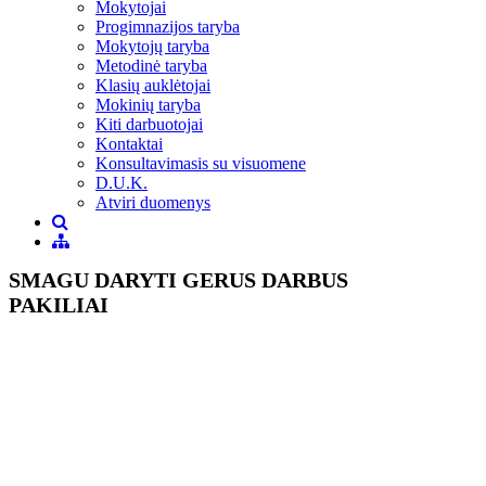
Mokytojai
Progimnazijos taryba
Mokytojų taryba
Metodinė taryba
Klasių auklėtojai
Mokinių taryba
Kiti darbuotojai
Kontaktai
Konsultavimasis su visuomene
D.U.K.
Atviri duomenys
SMAGU DARYTI GERUS DARBUS
PAKILIAI