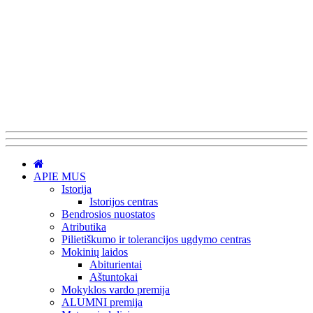
APIE MUS
Istorija
Istorijos centras
Bendrosios nuostatos
Atributika
Pilietiškumo ir tolerancijos ugdymo centras
Mokinių laidos
Abiturientai
Aštuntokai
Mokyklos vardo premija
ALUMNI premija