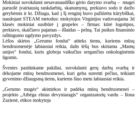
Mokiniai suvokdami nesavanaudiško gėrio darymo svarbą – mugei
paruošė įvairiausių rankdarbių, skanumynų, prekiavo sodo ir daržo
gėrybėmis ir kt. Džiugu, kad į šį renginį buvo pažiūrėta kūrybiškai,
naudojant STEAM metodus: mokytojos Virginijos vadovaujama 3d
klasės mokiniai susibūrė į grupeles – firmas: kūrė logotipus,
prekiavo, skaičiavo pajamas – išlaidas – pelną. Tai puikus finansinio
raštingumo ugdymo pavyzdys.
Lėšos skirtos „Gerumo fondui“ atiteks tiems, kuriems mūsų
bendruomenėje labiausiai reikia, dalis lėšų bus skiriama „Mamų
unijos“ fondui, kuris globoja vaikučius sergančius onkologinėmis
ligomis.
Šventes pasitinkame pakiliai, suvokdami gerų darbų svarbą ir
dėkojame mūsų bendruomenei, kuri geba suremti pečius, teikiant
gyvenimo džiaugsmą tiems, kuriems šiuo metu labiausiai reikia.
„Gerumo mugės“ akimirkos ir padėka mūsų bendruomenei –
projekto „Atbėga elnias devyniaragis“ organizatorių vardu – Ilona
Zazienė, etikos mokytoja