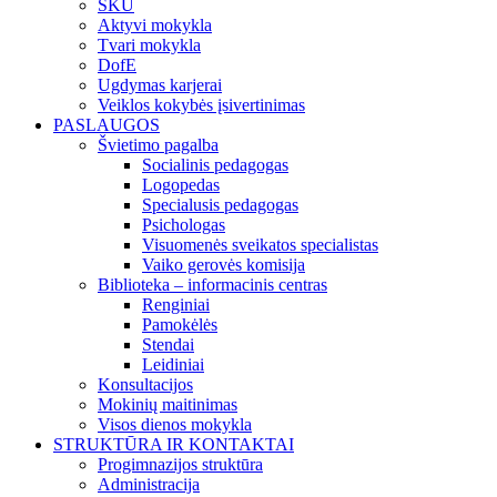
SKU
Aktyvi mokykla
Tvari mokykla
DofE
Ugdymas karjerai
Veiklos kokybės įsivertinimas
PASLAUGOS
Švietimo pagalba
Socialinis pedagogas
Logopedas
Specialusis pedagogas
Psichologas
Visuomenės sveikatos specialistas
Vaiko gerovės komisija
Biblioteka – informacinis centras
Renginiai
Pamokėlės
Stendai
Leidiniai
Konsultacijos
Mokinių maitinimas
Visos dienos mokykla
STRUKTŪRA IR KONTAKTAI
Progimnazijos struktūra
Administracija