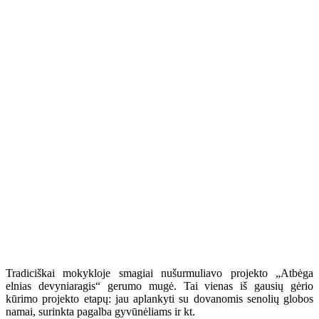
Tradiciškai mokykloje smagiai nušurmuliavo projekto „Atbėga
elnias devyniaragis“ gerumo mugė. Tai vienas iš gausių gėrio
kūrimo projekto etapų: jau aplankyti su dovanomis senolių globos
namai, surinkta pagalba gyvūnėliams ir kt.