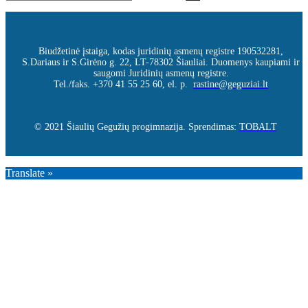
Biudžetinė įstaiga, kodas juridinių asmenų registre 190532281,
S.Dariaus ir S.Girėno g. 22, LT-78302 Šiauliai. Duomenys kaupiami ir
saugomi Juridinių asmenų registre.
Tel./faks. +370 41 55 25 60, el. p.
rastine@geguziai.lt
© 2021 Šiaulių Gegužių progimnazija. Sprendimas:
TOBALT
Translate »