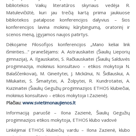
bibliotekos Vaikų literatūros skyriaus vedėja R.
Matulevičiūtė, kuri jau trečią kartą priima jaukiuose
bibliotekos patalpose konferencijos dalyvius – šios
konferencijos lavina mokinių kūrybingumą, oratorinį ir
scenos meną, įgyjamos naujos patirtys.
Dėkojame Filosofijos konferencijos „Mano keliai link
išminties…“ pranešėjams: A. Astrauskaitei (Šiaulių Lieporių
gimnazija), A. Ilgauskaitei, S. Račkauskaitei (Šiaulių Salduvės
progimnazija, mokinius konsultavo – etikos mokytoja N.
Balaščenkovai), M. Gineitytei, J. Mickūnui, N. Šidlauskui, A.
Milukaitei, S. Šimaitytei, A. Žolpytei, R. Kundrotaitei, A.
Kuizinaitei (Šiaulių Gegužių progimnazijos ETHOS klubiečiai,
mokinius konsultavo – etikos mokytoja I.Zazienė).
Plačiau:
www.svietimonaujienos.lt
Informaciją paruošė – Ilona Zazienė, Šiaulių Gegužių
progimnazijos etikos mokytoja, ETHOS klubo vadovė
Linkėjimai ETHOS klubiečių vardu – Ilona Zazienė, klubo