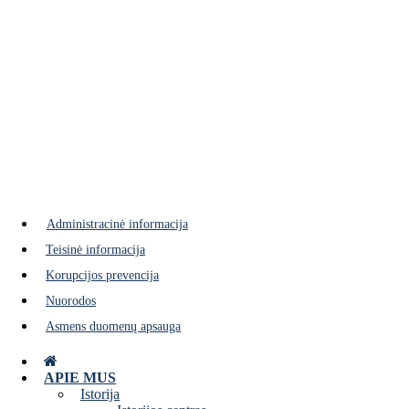
Pasidalijimo projektas
Administracinė informacija
Teisinė informacija
Korupcijos prevencija
Nuorodos
Asmens duomenų apsauga
APIE MUS
Istorija