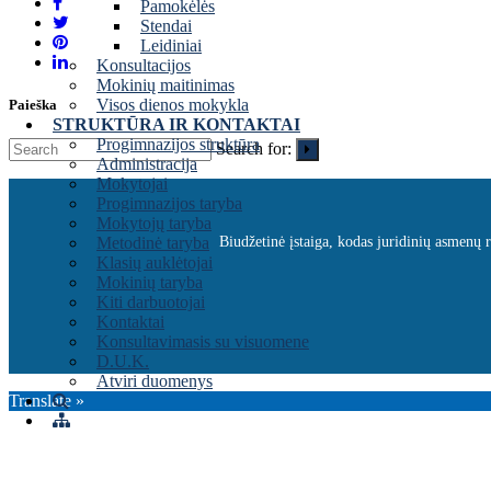
Pamokėlės
Stendai
Leidiniai
Konsultacijos
Mokinių maitinimas
Visos dienos mokykla
Paieška
STRUKTŪRA IR KONTAKTAI
Progimnazijos struktūra
Search for:
Administracija
Mokytojai
Progimnazijos taryba
Mokytojų taryba
Metodinė taryba
Biudžetinė įstaiga, kodas juridinių asmenų
Klasių auklėtojai
Mokinių taryba
Kiti darbuotojai
Kontaktai
Konsultavimasis su visuomene
D.U.K.
Atviri duomenys
Translate »