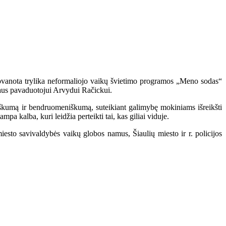
dovanota trylika neformaliojo vaikų švietimo programos „Meno sodas“
riaus pavaduotojui Arvydui Račickui.
biškumą ir bendruomeniškumą, suteikiant galimybę mokiniams išreikšti
mpa kalba, kuri leidžia perteikti tai, kas giliai viduje.
esto savivaldybės vaikų globos namus, Šiaulių miesto ir r. policijos