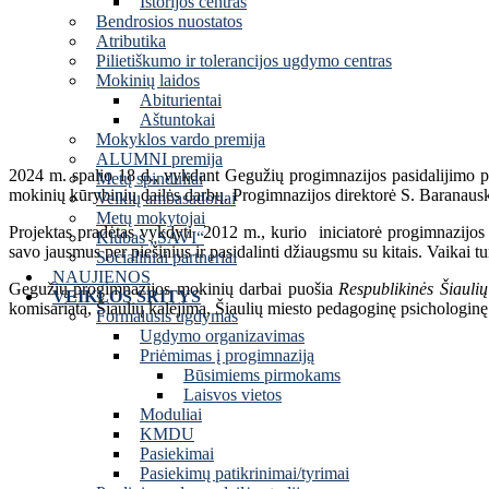
Istorijos centras
Bendrosios nuostatos
Atributika
Pilietiškumo ir tolerancijos ugdymo centras
Mokinių laidos
Abiturientai
Aštuntokai
Mokyklos vardo premija
ALUMNI premija
2024 m. spalio 18 d., vykdant Gegužių progimnazijos pasidalijimo p
Metų spinduliai
mokinių kūrybinių dailės darbų. Progimnazijos direktorė S. Baranausk
Veiklų ambasadoriai
Metų mokytojai
Projektas pradėtas vykdyti 2012 m., kurio iniciatorė progimnazijos 
Klubas „SAVI“
savo jausmus per piešinius ir pasidalinti džiaugsmu su kitais. Vaikai turi
Socialiniai partneriai
NAUJIENOS
Gegužių progimnazijos mokinių darbai puošia
Respublikinės Šiauli
VEIKLOS SRITYS
komisariatą, Šiaulių kalėjimą, Šiaulių miesto pedagoginę psichologin
Formalusis ugdymas
Ugdymo organizavimas
Priėmimas į progimnaziją
Būsimiems pirmokams
Laisvos vietos
Moduliai
KMDU
Pasiekimai
Pasiekimų patikrinimai/tyrimai