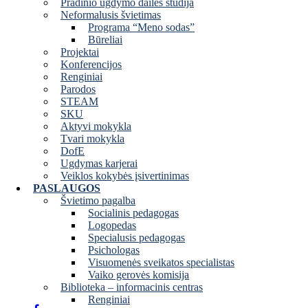
Pradinio ugdymo dailės studija
Neformalusis švietimas
Programa “Meno sodas”
Būreliai
Projektai
Konferencijos
Renginiai
Parodos
STEAM
SKU
Aktyvi mokykla
Tvari mokykla
DofE
Ugdymas karjerai
Veiklos kokybės įsivertinimas
PASLAUGOS
Švietimo pagalba
Socialinis pedagogas
Logopedas
Specialusis pedagogas
Psichologas
Visuomenės sveikatos specialistas
Vaiko gerovės komisija
Biblioteka – informacinis centras
Renginiai