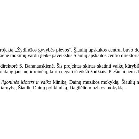
rojektą „Žydinčios gyvybės pievos“, Šiaulių apskaitos centrui buvo 
ienė mokinių vardu įteikė paveikslus Šiaulių apskaitos centro direkto
direktorė S. Baranauskienė. Šis projektas skirtas skatinti vaikų kūry
 daug jausmų ir minčių, kurių negali išreikšti žodžiais. Piešiniai jiems ta
ų ligoninės Moters ir vaiko
kliniką, Dainų muzikos mokyklą, Šiaulių mi
ę tarnybą, Šiaulių Dainų polikliniką, Dagilėlio muzikos mokyklą.