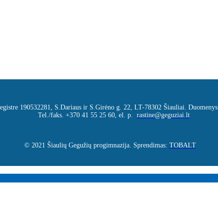
 registre 190532281, S.Dariaus ir S.Girėno g. 22, LT-78302 Šiauliai. Duomenys
Tel./faks. +370 41 55 25 60, el. p.
rastine@geguziai.lt
© 2021 Šiaulių Gegužių progimnazija. Sprendimas:
TOBALT