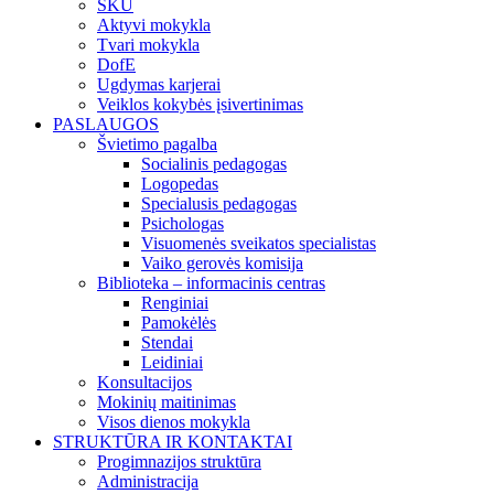
SKU
Aktyvi mokykla
Tvari mokykla
DofE
Ugdymas karjerai
Veiklos kokybės įsivertinimas
PASLAUGOS
Švietimo pagalba
Socialinis pedagogas
Logopedas
Specialusis pedagogas
Psichologas
Visuomenės sveikatos specialistas
Vaiko gerovės komisija
Biblioteka – informacinis centras
Renginiai
Pamokėlės
Stendai
Leidiniai
Konsultacijos
Mokinių maitinimas
Visos dienos mokykla
STRUKTŪRA IR KONTAKTAI
Progimnazijos struktūra
Administracija