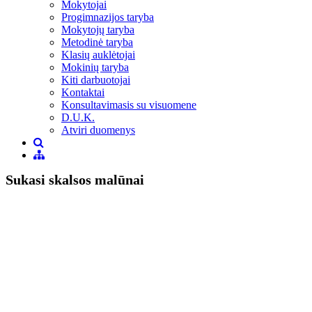
Mokytojai
Progimnazijos taryba
Mokytojų taryba
Metodinė taryba
Klasių auklėtojai
Mokinių taryba
Kiti darbuotojai
Kontaktai
Konsultavimasis su visuomene
D.U.K.
Atviri duomenys
Sukasi skalsos malūnai