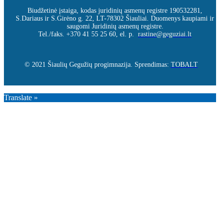
Biudžetinė įstaiga, kodas juridinių asmenų registre 190532281,
S.Dariaus ir S.Girėno g. 22, LT-78302 Šiauliai. Duomenys kaupiami ir
saugomi Juridinių asmenų registre.
Tel./faks. +370 41 55 25 60, el. p.
rastine@geguziai.lt
© 2021 Šiaulių Gegužių progimnazija. Sprendimas:
TOBALT
Translate »