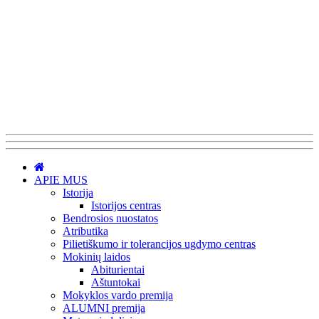
APIE MUS
Istorija
Istorijos centras
Bendrosios nuostatos
Atributika
Pilietiškumo ir tolerancijos ugdymo centras
Mokinių laidos
Abiturientai
Aštuntokai
Mokyklos vardo premija
ALUMNI premija