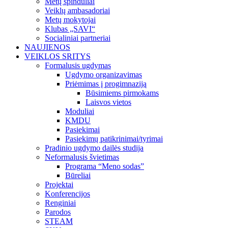
Metų spinduliai
Veiklų ambasadoriai
Metų mokytojai
Klubas „SAVI“
Socialiniai partneriai
NAUJIENOS
VEIKLOS SRITYS
Formalusis ugdymas
Ugdymo organizavimas
Priėmimas į progimnaziją
Būsimiems pirmokams
Laisvos vietos
Moduliai
KMDU
Pasiekimai
Pasiekimų patikrinimai/tyrimai
Pradinio ugdymo dailės studija
Neformalusis švietimas
Programa “Meno sodas”
Būreliai
Projektai
Konferencijos
Renginiai
Parodos
STEAM