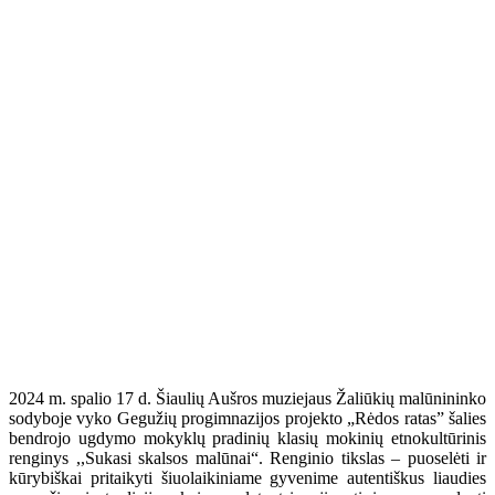
2024 m. spalio 17 d. Šiaulių Aušros muziejaus Žaliūkių malūnininko
sodyboje vyko Gegužių progimnazijos projekto „Rėdos ratas” šalies
bendrojo ugdymo mokyklų pradinių klasių mokinių etnokultūrinis
renginys ,,Sukasi skalsos malūnai“. Renginio tikslas – puoselėti ir
kūrybiškai pritaikyti šiuolaikiniame gyvenime autentiškus liaudies