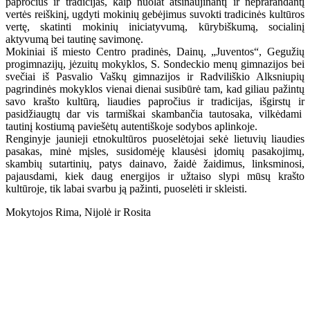
papročius ir tradicijas, kaip nuolat atsinaujinantį ir neprarandantį
vertės reiškinį, ugdyti mokinių gebėjimus suvokti tradicinės kultūros
vertę, skatinti mokinių iniciatyvumą, kūrybiškumą, socialinį
aktyvumą bei tautinę savimonę.
Mokiniai iš miesto Centro pradinės, Dainų, „Juventos“, Gegužių
progimnazijų, jėzuitų mokyklos, S. Sondeckio menų gimnazijos bei
svečiai iš Pasvalio Vaškų gimnazijos ir Radviliškio Alksniupių
pagrindinės mokyklos vienai dienai susibūrė tam, kad giliau pažintų
savo krašto kultūrą, liaudies papročius ir tradicijas, išgirstų ir
pasidžiaugtų dar vis tarmiškai skambančia tautosaka, vilkėdami
tautinį kostiumą paviešėtų autentiškoje sodybos aplinkoje.
Renginyje jaunieji etnokultūros puoselėtojai sekė lietuvių liaudies
pasakas, minė mįsles, susidomėję klausėsi įdomių pasakojimų,
skambių sutartinių, patys dainavo, žaidė žaidimus, linksminosi,
pajausdami, kiek daug energijos ir užtaiso slypi mūsų krašto
kultūroje, tik labai svarbu ją pažinti, puoselėti ir skleisti.
Mokytojos Rima, Nijolė ir Rosita