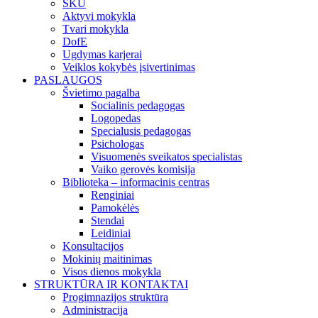
SKU
Aktyvi mokykla
Tvari mokykla
DofE
Ugdymas karjerai
Veiklos kokybės įsivertinimas
PASLAUGOS
Švietimo pagalba
Socialinis pedagogas
Logopedas
Specialusis pedagogas
Psichologas
Visuomenės sveikatos specialistas
Vaiko gerovės komisija
Biblioteka – informacinis centras
Renginiai
Pamokėlės
Stendai
Leidiniai
Konsultacijos
Mokinių maitinimas
Visos dienos mokykla
STRUKTŪRA IR KONTAKTAI
Progimnazijos struktūra
Administracija