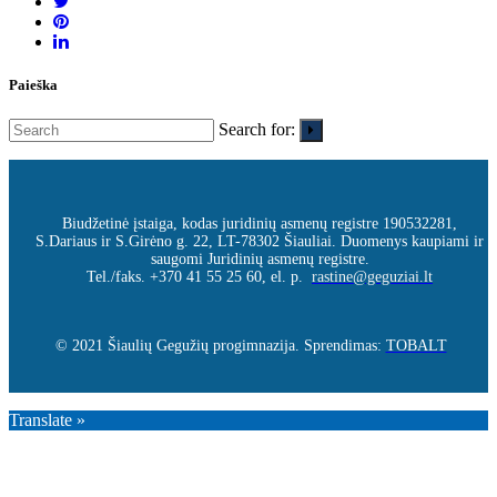
Paieška
Search for:
Biudžetinė įstaiga, kodas juridinių asmenų registre 190532281,
S.Dariaus ir S.Girėno g. 22, LT-78302 Šiauliai. Duomenys kaupiami ir
saugomi Juridinių asmenų registre.
Tel./faks. +370 41 55 25 60, el. p.
rastine@geguziai.lt
© 2021 Šiaulių Gegužių progimnazija. Sprendimas:
TOBALT
Translate »