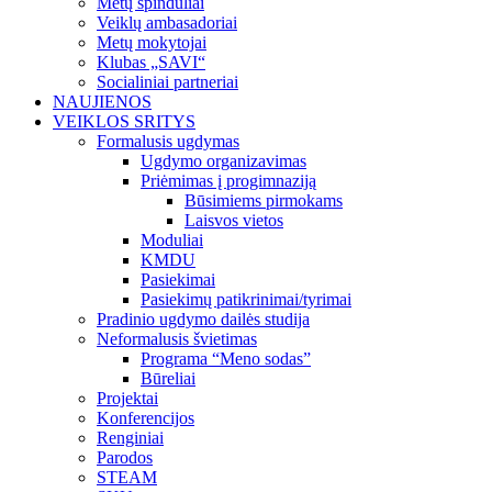
Metų spinduliai
Veiklų ambasadoriai
Metų mokytojai
Klubas „SAVI“
Socialiniai partneriai
NAUJIENOS
VEIKLOS SRITYS
Formalusis ugdymas
Ugdymo organizavimas
Priėmimas į progimnaziją
Būsimiems pirmokams
Laisvos vietos
Moduliai
KMDU
Pasiekimai
Pasiekimų patikrinimai/tyrimai
Pradinio ugdymo dailės studija
Neformalusis švietimas
Programa “Meno sodas”
Būreliai
Projektai
Konferencijos
Renginiai
Parodos
STEAM