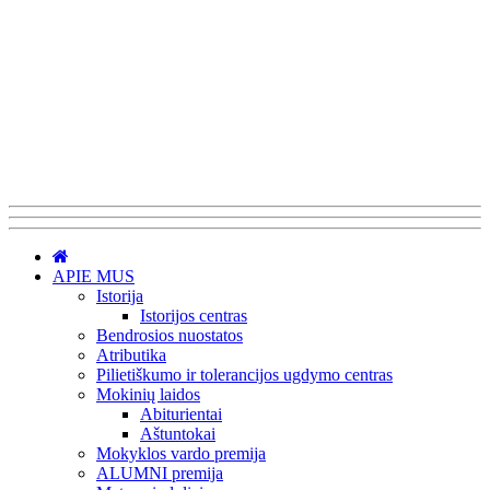
APIE MUS
Istorija
Istorijos centras
Bendrosios nuostatos
Atributika
Pilietiškumo ir tolerancijos ugdymo centras
Mokinių laidos
Abiturientai
Aštuntokai
Mokyklos vardo premija
ALUMNI premija