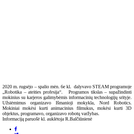
2020 m. rugsėjo – spalio mėn. 6e kl. dalyvavo STEAM programoje
„Robotika – ateities profesija“. Programos tikslas – supažindinti
mokinius su karjeros galimybėmis informacinių technologijų srityje.
Užsiėmimus organizavo Išmanioji mokykla, Nord Robotics.
Mokiniai mokėsi kurti animacinius filmukus, mokėsi kurti 3D
objektus, programavo, organizavo robotų varžybas.
Informaciją paruošė kl. auklėtoja R.Balčiūnienė