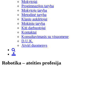
Mokytojai
Progimnazijos taryba
Mokytojų taryba
Metodinė taryba
Klasių auklėtojai
Mokinių taryba
Kiti darbuotojai
Kontaktai
Konsultavimasis su visuomene
D.U.K.
Atviri duomenys
Robotika – ateities profesija