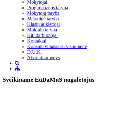
Mokytojai
Progimnazijos taryba
Mokytojų taryba
Metodinė taryba
Klasių auklėtojai
Mokinių taryba
Kiti darbuotojai
Kontaktai
Konsultavimasis su visuomene
D.U.K.
Atviri duomenys
Sveikiname EuDaMuS nugalėtojus