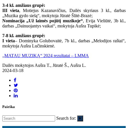
3-4 kl. amžiaus grupė:
III vieta
, Motiejus Kazanavičius, Dailės skyriaus 3 kl., darbas
„Muzika gydo sielą“, mokytoja Jūratė Šlitė-Brazė;
Nominacija
„Už laimės pojūtį muzikoje“
, Evija Vieliūtė, 3b kl.,
darbas „Dainuojantys vaikai“, mokytoja Aušra Tupikė;
7-8 kl. amžiaus grupė:
I vieta
– Dominyka Golubovaitė, 7b kl., darbas „Melodijos raštai“,
mokytoja Aušra Lučinskienė.
„MATAU MUZIKĄ“ 2024 rezultatai – LMMA
Dailės mokytojos Aušra T., Jūratė Š., Aušra L.
2024-03-18
Paieška
Search for: