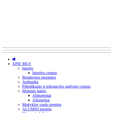
APIE MUS
Istorija
Istorijos centras
Bendrosios nuostatos
Atributika
Pilietiškumo ir tolerancijos ugdymo centras
Mokinių laidos
Abiturientai
Aštuntokai
Mokyklos vardo premija
ALUMNI premija