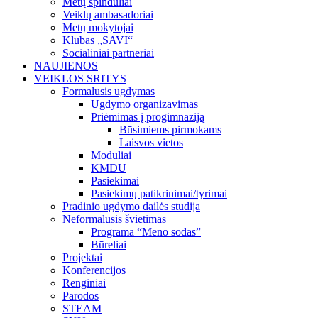
Metų spinduliai
Veiklų ambasadoriai
Metų mokytojai
Klubas „SAVI“
Socialiniai partneriai
NAUJIENOS
VEIKLOS SRITYS
Formalusis ugdymas
Ugdymo organizavimas
Priėmimas į progimnaziją
Būsimiems pirmokams
Laisvos vietos
Moduliai
KMDU
Pasiekimai
Pasiekimų patikrinimai/tyrimai
Pradinio ugdymo dailės studija
Neformalusis švietimas
Programa “Meno sodas”
Būreliai
Projektai
Konferencijos
Renginiai
Parodos
STEAM