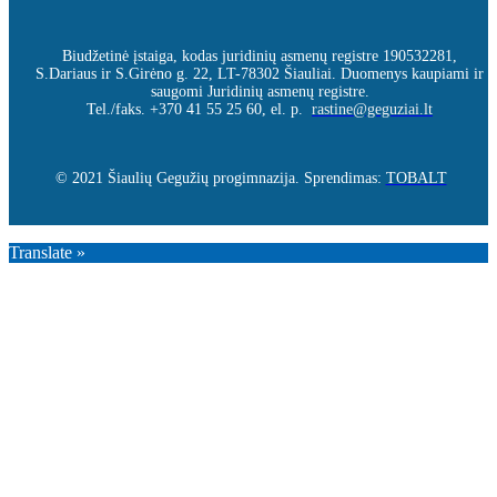
Biudžetinė įstaiga, kodas juridinių asmenų registre 190532281,
S.Dariaus ir S.Girėno g. 22, LT-78302 Šiauliai. Duomenys kaupiami ir
saugomi Juridinių asmenų registre.
Tel./faks. +370 41 55 25 60, el. p.
rastine@geguziai.lt
© 2021 Šiaulių Gegužių progimnazija. Sprendimas:
TOBALT
Translate »