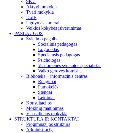
SKU
Aktyvi mokykla
Tvari mokykla
DofE
Ugdymas karjerai
Veiklos kokybės įsivertinimas
PASLAUGOS
Švietimo pagalba
Socialinis pedagogas
Logopedas
Specialusis pedagogas
Psichologas
Visuomenės sveikatos specialistas
Vaiko gerovės komisija
Biblioteka – informacinis centras
Renginiai
Pamokėlės
Stendai
Leidiniai
Konsultacijos
Mokinių maitinimas
Visos dienos mokykla
STRUKTŪRA IR KONTAKTAI
Progimnazijos struktūra
Administracija