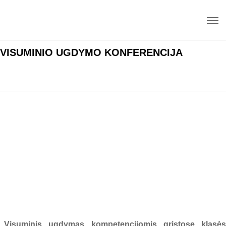
VISUMINIO UGDYMO KONFERENCIJA
„Visuminis ugdymas kompetencijomis grįstose klasės