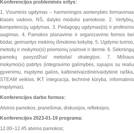
Konferencijos probleminės sritys:
1. Visuminis ugdymas – harmoningos asmenybės formavimas
klasės vadovo, NŠ, dalyko modulio pamokose. 2. Vertybių,
kompetencijų ugdymas. 3. Pedagogų ugdymas(is) ir profesinis
augimas. 4. Pamokos planavimo ir organizavimo formos bei
būdai, gerinantys mokinių išmokimo kokybę. 5. Ugdymo turinio,
metodų ir mokymo(si) priemonių įvairovė ir dermė. 6. Sėkmingų
pamokų pavyzdžiai/ metodai/ strategijos. 7. Mišraus
mokymo(si) patirtys (integravimo galimybės, sąsajos su realiu
gyvenimu, mąstymo galios, kalbinė/vaizdinė/vaidybinė raiška,
STEAM veiklos, IKT integracija, techninė kūryba, informatinis
mąstymas).
Konferencijos darbo formos:
Atviros pamokos, pranešimai, diskusijos, refleksijos.
Konferencijos 2023-01-19 programa:
12.00–12.45 atviros pamokos;