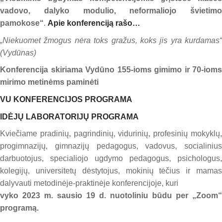
vadovo, dalyko modulio, neformaliojo švietimo
pamokose“
.
Apie konferenciją rašo…
„Niekuomet žmogus nėra toks gražus, koks jis yra kurdamas“
(Vydūnas)
Konferencija skiriama Vydūno 155-ioms gimimo ir 70-ioms
mirimo metinėms paminėti
VU KONFERENCIJOS PROGRAMA
IDĖJŲ LABORATORIJŲ PROGRAMA
Kviečiame pradinių, pagrindinių, vidurinių, profesinių mokyklų,
progimnazijų, gimnazijų pedagogus, vadovus, socialinius
darbuotojus, specialiojo ugdymo pedagogus, psichologus,
kolegijų, universitetų dėstytojus, mokinių tėčius ir mamas
dalyvauti metodinėje-praktinėje konferencijoje, kuri
vyko 2023 m. sausio 19 d. nuotoliniu būdu per „Zoom“
programą.