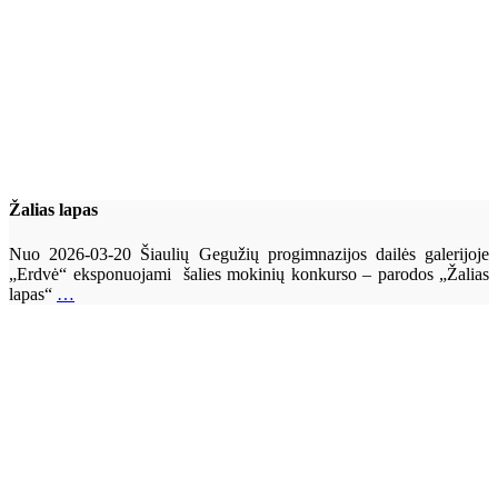
Žalias lapas
Nuo 2026-03-20 Šiaulių Gegužių progimnazijos dailės galerijoje
„Erdvė“ eksponuojami šalies mokinių konkurso – parodos „Žalias
lapas“
…