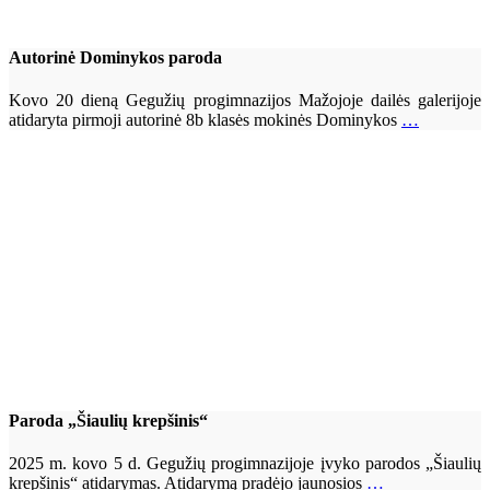
Autorinė Dominykos paroda
Kovo 20 dieną Gegužių progimnazijos Mažojoje dailės galerijoje
atidaryta pirmoji autorinė 8b klasės mokinės Dominykos
…
Paroda „Šiaulių krepšinis“
2025 m. kovo 5 d. Gegužių progimnazijoje įvyko parodos „Šiaulių
krepšinis“ atidarymas. Atidarymą pradėjo jaunosios
…