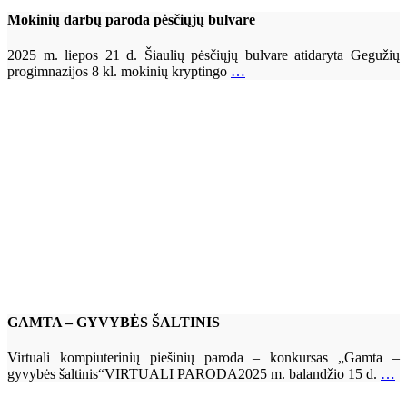
Mokinių darbų paroda pėsčiųjų bulvare
2025 m. liepos 21 d. Šiaulių pėsčiųjų bulvare atidaryta Gegužių
progimnazijos 8 kl. mokinių kryptingo
…
GAMTA – GYVYBĖS ŠALTINIS
Virtuali kompiuterinių piešinių paroda – konkursas „Gamta –
gyvybės šaltinis“VIRTUALI PARODA2025 m. balandžio 15 d.
…