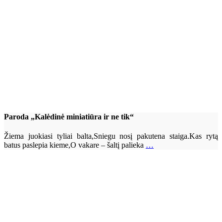
Paroda „Kalėdinė miniatiūra ir ne tik“
Žiema juokiasi tyliai balta,Sniegu nosį pakutena staiga.Kas rytą
batus paslepia kieme,O vakare – šaltį palieka
…