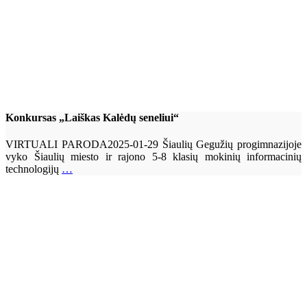
Konkursas „Laiškas Kalėdų seneliui“
VIRTUALI PARODA2025-01-29 Šiaulių Gegužių progimnazijoje
vyko Šiaulių miesto ir rajono 5-8 klasių mokinių informacinių
technologijų
…