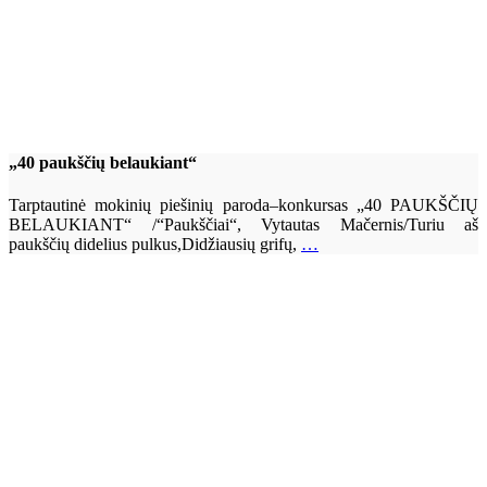
„40 paukščių belaukiant“
Tarptautinė mokinių piešinių paroda–konkursas „40 PAUKŠČIŲ
BELAUKIANT“ /“Paukščiai“, Vytautas Mačernis/Turiu aš
paukščių didelius pulkus,Didžiausių grifų,
…