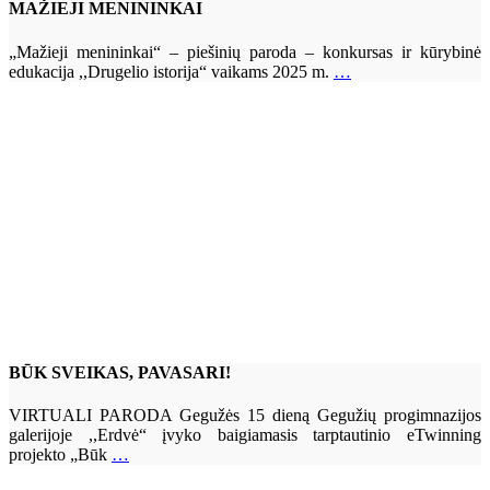
MAŽIEJI MENININKAI
„Mažieji menininkai“ – piešinių paroda – konkursas ir kūrybinė
edukacija ,,Drugelio istorija“ vaikams 2025 m.
…
BŪK SVEIKAS, PAVASARI!
VIRTUALI PARODA Gegužės 15 dieną Gegužių progimnazijos
galerijoje ,,Erdvė“ įvyko baigiamasis tarptautinio eTwinning
projekto „Būk
…