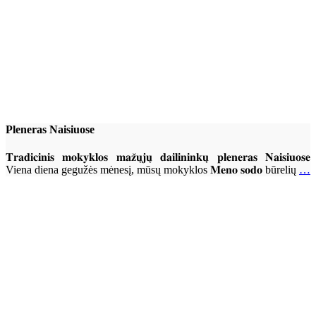
Pleneras Naisiuose
𝐓𝐫𝐚𝐝𝐢𝐜𝐢𝐧𝐢𝐬 𝐦𝐨𝐤𝐲𝐤𝐥𝐨𝐬 𝐦𝐚𝐳̌𝐮̨𝐣𝐮̨ 𝐝𝐚𝐢𝐥𝐢𝐧𝐢𝐧𝐤𝐮̨ 𝐩𝐥𝐞𝐧𝐞𝐫𝐚𝐬 𝐍𝐚𝐢𝐬𝐢𝐮𝐨𝐬𝐞
Viena diena gegužės mėnesį, mūsų mokyklos 𝐌𝐞𝐧𝐨 𝐬𝐨𝐝𝐨 būrelių
…