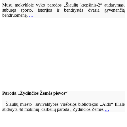
Mūsų mokykloje vyko parodos „Šiaulių krepšinis-2“ atidarymas,
subūręs sporto, istorijos ir bendrystės dvasia gyvenančią
bendruomenę.
…
Paroda „Žydinčios Žemės pievos“
Šiaulių miesto savivaldybės viešosios bibliotekos ,,Aido“ filiale
atidaryta 4d mokinių darbelių paroda ,,Žydinčios Žemės
…