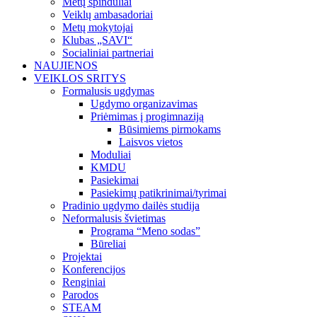
Metų spinduliai
Veiklų ambasadoriai
Metų mokytojai
Klubas „SAVI“
Socialiniai partneriai
NAUJIENOS
VEIKLOS SRITYS
Formalusis ugdymas
Ugdymo organizavimas
Priėmimas į progimnaziją
Būsimiems pirmokams
Laisvos vietos
Moduliai
KMDU
Pasiekimai
Pasiekimų patikrinimai/tyrimai
Pradinio ugdymo dailės studija
Neformalusis švietimas
Programa “Meno sodas”
Būreliai
Projektai
Konferencijos
Renginiai
Parodos
STEAM