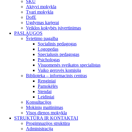
SKU
Aktyvi mokykla
Tvari mokykla
DofE
Ugdymas karjerai
Veiklos kokybės įsivertinimas
PASLAUGOS
Švietimo pagalba
Socialinis pedagogas
Logopedas
Specialusis pedagogas
Psichologas
Visuomenės sveikatos specialistas
Vaiko gerovės komisija
Biblioteka – informacinis centras
Renginiai
Pamokėlės
Stendai
Leidiniai
Konsultacijos
Mokinių maitinimas
Visos dienos mokykla
STRUKTŪRA IR KONTAKTAI
Progimnazijos struktūra
Administracija