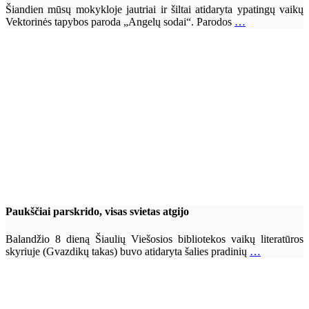
Šiandien mūsų mokykloje jautriai ir šiltai atidaryta ypatingų vaikų
Vektorinės tapybos paroda „Angelų sodai“. Parodos
…
Paukščiai parskrido, visas svietas atgijo
Balandžio 8 dieną Šiaulių Viešosios bibliotekos vaikų literatūros
skyriuje (Gvazdikų takas) buvo atidaryta šalies pradinių
…