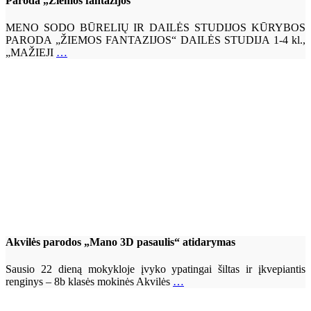
Paroda „Žiemos fantazijos“
MENO SODO BŪRELIŲ IR DAILĖS STUDIJOS KŪRYBOS
PARODA „ŽIEMOS FANTAZIJOS“ DAILĖS STUDIJA 1-4 kl.,
„MAŽIEJI
…
Akvilės parodos „Mano 3D pasaulis“ atidarymas
Sausio 22 dieną mokykloje įvyko ypatingai šiltas ir įkvepiantis
renginys – 8b klasės mokinės Akvilės
…