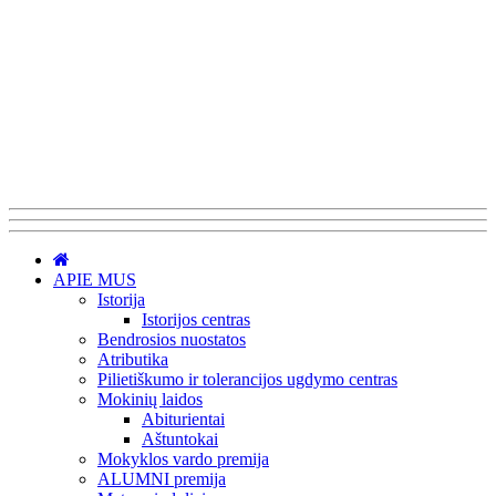
APIE MUS
Istorija
Istorijos centras
Bendrosios nuostatos
Atributika
Pilietiškumo ir tolerancijos ugdymo centras
Mokinių laidos
Abiturientai
Aštuntokai
Mokyklos vardo premija
ALUMNI premija