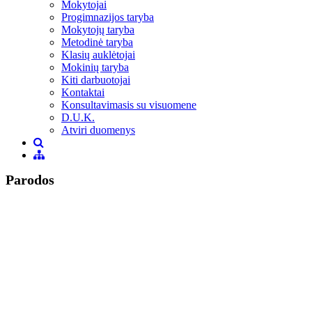
Mokytojai
Progimnazijos taryba
Mokytojų taryba
Metodinė taryba
Klasių auklėtojai
Mokinių taryba
Kiti darbuotojai
Kontaktai
Konsultavimasis su visuomene
D.U.K.
Atviri duomenys
Parodos